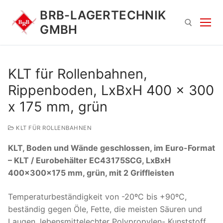
Zum
BRB-LAGERTECHNIK
Inhalt
GMBH
springen
Suchen nach:
KLT für Rollenbahnen,
Rippenboden, LxBxH 400 x 300
x 175 mm, grün
KLT FÜR ROLLENBAHNEN
KLT, Boden und Wände geschlossen, im Euro-Format
Suchen
– KLT / Eurobehälter EC43175SCG, LxBxH
nach:
400x300x175 mm, grün, mit 2 Griffleisten
Temperaturbeständigkeit von -20ºC bis +90ºC,
beständig gegen Öle, Fette, die meisten Säuren und
Laugen, lebensmittelechter Polypropylen- Kunststoff