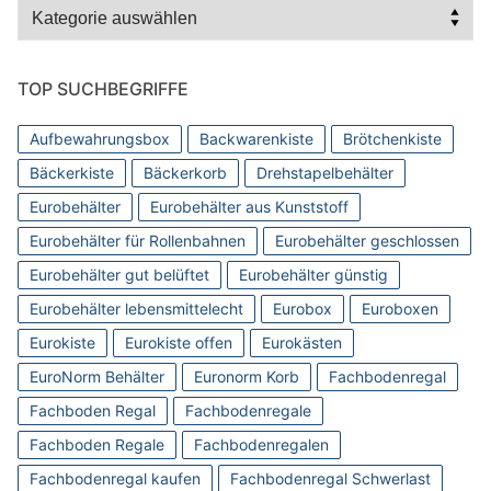
Kategorien
TOP SUCHBEGRIFFE
Aufbewahrungsbox
Backwarenkiste
Brötchenkiste
Bäckerkiste
Bäckerkorb
Drehstapelbehälter
Eurobehälter
Eurobehälter aus Kunststoff
Eurobehälter für Rollenbahnen
Eurobehälter geschlossen
Eurobehälter gut belüftet
Eurobehälter günstig
Eurobehälter lebensmittelecht
Eurobox
Euroboxen
Eurokiste
Eurokiste offen
Eurokästen
EuroNorm Behälter
Euronorm Korb
Fachbodenregal
Fachboden Regal
Fachbodenregale
Fachboden Regale
Fachbodenregalen
Fachbodenregal kaufen
Fachbodenregal Schwerlast