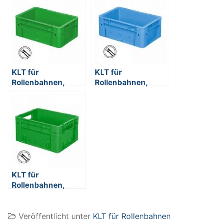
KLT für
KLT für
Rollenbahnen,
Rollenbahnen,
Rippenboden,
Rippenboden,
LxBxH 300 x 200 x
LxBxH 300 x 200 x
120 mm, grün
120 mm, blau
KLT für
Rollenbahnen,
Rippenboden,
LxBxH 400 x 300 x
Veröffentlicht unter
KLT für Rollenbahnen
210 mm, grün