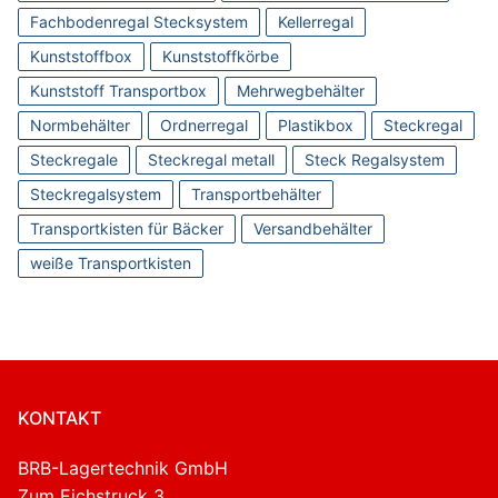
Fachbodenregal Stecksystem
Kellerregal
Kunststoffbox
Kunststoffkörbe
Kunststoff Transportbox
Mehrwegbehälter
Normbehälter
Ordnerregal
Plastikbox
Steckregal
Steckregale
Steckregal metall
Steck Regalsystem
Steckregalsystem
Transportbehälter
Transportkisten für Bäcker
Versandbehälter
weiße Transportkisten
KONTAKT
BRB-Lagertechnik GmbH
Zum Eichstruck 3