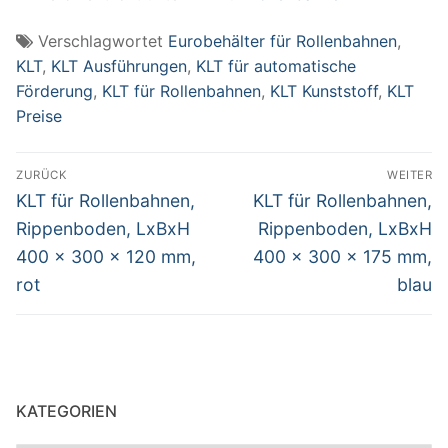
Verschlagwortet
Eurobehälter für Rollenbahnen
,
KLT
,
KLT Ausführungen
,
KLT für automatische
Förderung
,
KLT für Rollenbahnen
,
KLT Kunststoff
,
KLT
Preise
Beitragsnavigation
ZURÜCK
WEITER
Vorheriger
Nächster
KLT für Rollenbahnen,
KLT für Rollenbahnen,
Beitrag:
Beitrag:
Rippenboden, LxBxH
Rippenboden, LxBxH
400 x 300 x 120 mm,
400 x 300 x 175 mm,
rot
blau
KATEGORIEN