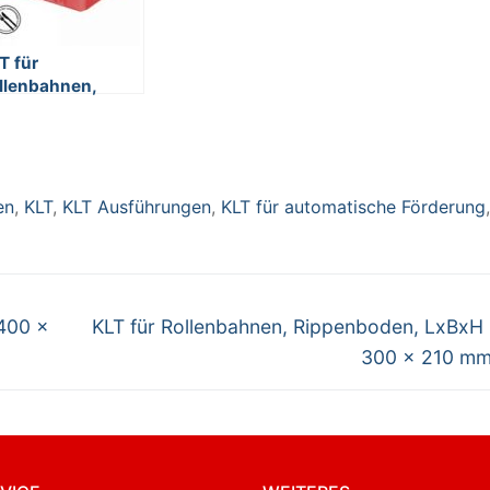
T für
llenbahnen,
ppenboden,
BxH 400 x 300 x
5 mm, rot
en
,
KLT
,
KLT Ausführungen
,
KLT für automatische Förderung
Nächster
 400 x
KLT für Rollenbahnen, Rippenboden, LxBxH
Beitrag:
300 x 210 mm