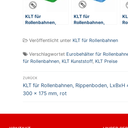
KLT für
KLT für
KL
Rollenbahnen,
Rollenbahnen,
Ro
Rippenboden,
Rippenboden,
Ri
LxBxH 300 x 200 x
LxBxH 300 x 200 x
Lx
Veröffentlicht unter
KLT für Rollenbahnen
120 mm, grün
120 mm, blau
17
Verschlagwortet
Eurobehälter für Rollenbahn
für Rollenbahnen
,
KLT Kunststoff
,
KLT Preise
Beitragsnavigation
ZURÜCK
Vorheriger
KLT für Rollenbahnen, Rippenboden, LxBxH
Beitrag:
300 x 175 mm, rot