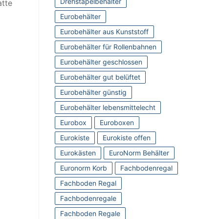
Drehstapelbehälter
atte
Eurobehälter
Eurobehälter aus Kunststoff
Eurobehälter für Rollenbahnen
Eurobehälter geschlossen
Eurobehälter gut belüftet
Eurobehälter günstig
Eurobehälter lebensmittelecht
Eurobox
Euroboxen
Eurokiste
Eurokiste offen
Eurokästen
EuroNorm Behälter
Euronorm Korb
Fachbodenregal
Fachboden Regal
Fachbodenregale
Fachboden Regale