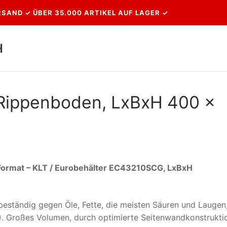
SAND ✓ ÜBER 35.000 ARTIKEL AUF LAGER ✓
H
Suchen nach:
 Rippenboden, LxBxH 400 x
Format – KLT / Eurobehälter EC43210SCG, LxBxH
eständig gegen Öle, Fette, die meisten Säuren und Laugen
P). Großes Volumen, durch optimierte Seitenwandkonstrukti