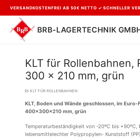
Zum
VERSANDKOSTENFREI AB 50€ NETTO ✓ SCHNELLER VER
Inhalt
springen
BRB-LAGERTECHNIK GMB
KLT für Rollenbahnen,
300 x 210 mm, grün
KLT FÜR ROLLENBAHNEN
KLT, Boden und Wände geschlossen, im Euro-
Suchen
400x300x210 mm, grün
nach:
Temperaturbeständigkeit von -20ºC bis +90ºC, b
lebensmittelechter Polypropylen- Kunststoff (P