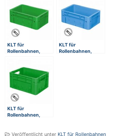
KLT für
KLT für
Rollenbahnen,
Rollenbahnen,
Rippenboden,
Rippenboden,
LxBxH 300 x 200 x
LxBxH 300 x 200 x
120 mm, grün
120 mm, blau
KLT für
Rollenbahnen,
Rippenboden,
LxBxH 400 x 300 x
Veröffentlicht unter
KLT für Rollenbahnen
210 mm, grün