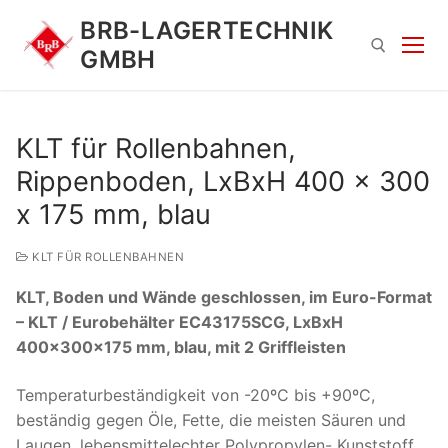
Zum
BRB-LAGERTECHNIK
Inhalt
GMBH
springen
Suchen nach:
KLT für Rollenbahnen,
Rippenboden, LxBxH 400 x 300
x 175 mm, blau
KLT FÜR ROLLENBAHNEN
KLT, Boden und Wände geschlossen, im Euro-Format
Suchen
– KLT / Eurobehälter EC43175SCG, LxBxH
nach:
400x300x175 mm, blau, mit 2 Griffleisten
Temperaturbeständigkeit von -20ºC bis +90ºC,
beständig gegen Öle, Fette, die meisten Säuren und
Laugen, lebensmittelechter Polypropylen- Kunststoff