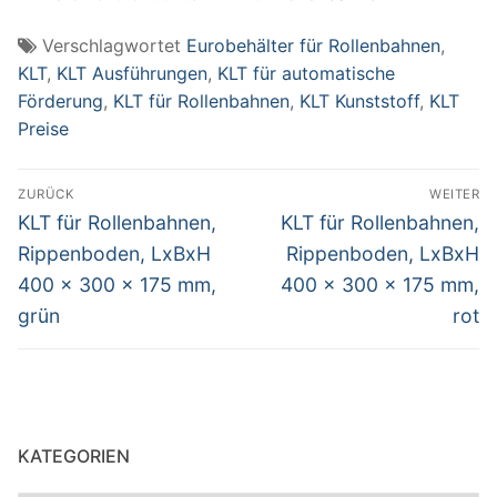
Verschlagwortet
Eurobehälter für Rollenbahnen
,
KLT
,
KLT Ausführungen
,
KLT für automatische
Förderung
,
KLT für Rollenbahnen
,
KLT Kunststoff
,
KLT
Preise
Beitragsnavigation
ZURÜCK
WEITER
Vorheriger
Nächster
KLT für Rollenbahnen,
KLT für Rollenbahnen,
Beitrag:
Beitrag:
Rippenboden, LxBxH
Rippenboden, LxBxH
400 x 300 x 175 mm,
400 x 300 x 175 mm,
grün
rot
KATEGORIEN