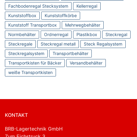
Fachbodenregal Stecksystem
Kellerregal
Kunststoffbox
Kunststoffkörbe
Kunststoff Transportbox
Mehrwegbehälter
Normbehälter
Ordnerregal
Plastikbox
Steckregal
Steckregale
Steckregal metall
Steck Regalsystem
Steckregalsystem
Transportbehälter
Transportkisten für Bäcker
Versandbehälter
weiße Transportkisten
KONTAKT
BRB-Lagertechnik GmbH
Zum Eichstruck 3