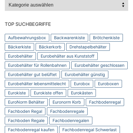
Kategorien
TOP SUCHBEGRIFFE
Aufbewahrungsbox
Backwarenkiste
Brötchenkiste
Bäckerkiste
Bäckerkorb
Drehstapelbehälter
Eurobehälter
Eurobehälter aus Kunststoff
Eurobehälter für Rollenbahnen
Eurobehälter geschlossen
Eurobehälter gut belüftet
Eurobehälter günstig
Eurobehälter lebensmittelecht
Eurobox
Euroboxen
Eurokiste
Eurokiste offen
Eurokästen
EuroNorm Behälter
Euronorm Korb
Fachbodenregal
Fachboden Regal
Fachbodenregale
Fachboden Regale
Fachbodenregalen
Fachbodenregal kaufen
Fachbodenregal Schwerlast