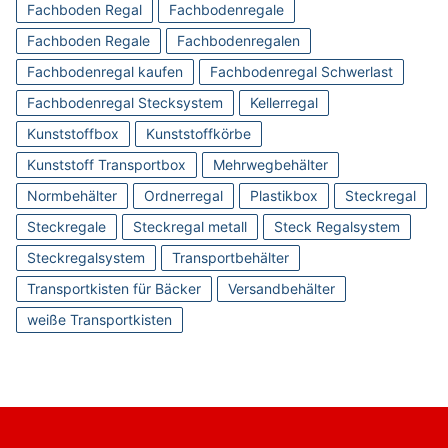
Fachboden Regal
Fachbodenregale
Fachboden Regale
Fachbodenregalen
Fachbodenregal kaufen
Fachbodenregal Schwerlast
Fachbodenregal Stecksystem
Kellerregal
Kunststoffbox
Kunststoffkörbe
Kunststoff Transportbox
Mehrwegbehälter
Normbehälter
Ordnerregal
Plastikbox
Steckregal
Steckregale
Steckregal metall
Steck Regalsystem
Steckregalsystem
Transportbehälter
Transportkisten für Bäcker
Versandbehälter
weiße Transportkisten