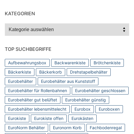
KATEGORIEN
Kategorien
TOP SUCHBEGRIFFE
Aufbewahrungsbox
Backwarenkiste
Brötchenkiste
Bäckerkiste
Bäckerkorb
Drehstapelbehälter
Eurobehälter
Eurobehälter aus Kunststoff
Eurobehälter für Rollenbahnen
Eurobehälter geschlossen
Eurobehälter gut belüftet
Eurobehälter günstig
Eurobehälter lebensmittelecht
Eurobox
Euroboxen
Eurokiste
Eurokiste offen
Eurokästen
EuroNorm Behälter
Euronorm Korb
Fachbodenregal