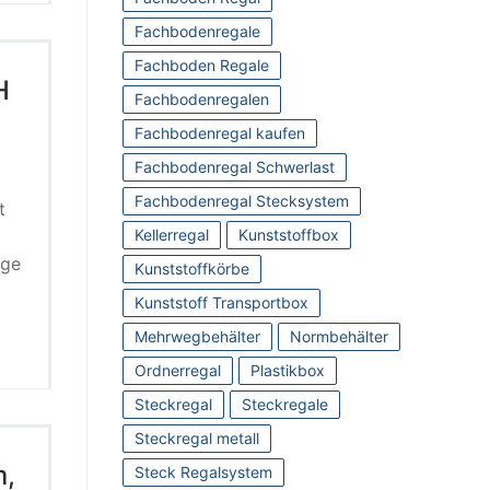
Fachbodenregale
Fachboden Regale
H
Fachbodenregalen
Fachbodenregal kaufen
Fachbodenregal Schwerlast
Fachbodenregal Stecksystem
t
Kellerregal
Kunststoffbox
oge
Kunststoffkörbe
Kunststoff Transportbox
Mehrwegbehälter
Normbehälter
Ordnerregal
Plastikbox
Steckregal
Steckregale
Steckregal metall
m,
Steck Regalsystem