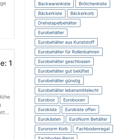
oge
Backwarenkiste
Brötchenkiste
Bäckerkiste
Bäckerkorb
Drehstapelbehälter
Eurobehälter
Eurobehälter aus Kunststoff
Eurobehälter für Rollenbahnen
: 1
Eurobehälter geschlossen
Eurobehälter gut belüftet
Eurobehälter günstig
Eurobehälter lebensmittelecht
Höhe
Eurobox
Euroboxen
g
Eurokiste
Eurokiste offen
ett…
Eurokästen
EuroNorm Behälter
Euronorm Korb
Fachbodenregal
Fachboden Regal