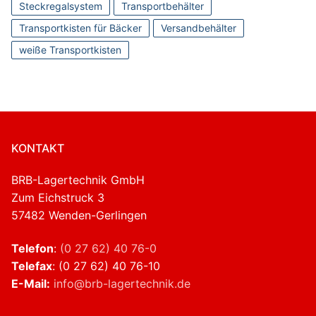
Steckregalsystem
Transportbehälter
Transportkisten für Bäcker
Versandbehälter
weiße Transportkisten
KONTAKT
BRB-Lagertechnik GmbH
Zum Eichstruck 3
57482 Wenden-Gerlingen
Telefon
:
(0 27 62) 40 76-0
Telefax
: (0 27 62) 40 76-10
E-Mail:
info@brb-lagertechnik.de