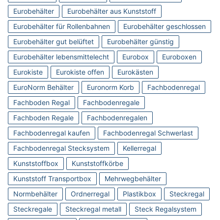
Eurobehälter
Eurobehälter aus Kunststoff
Eurobehälter für Rollenbahnen
Eurobehälter geschlossen
Eurobehälter gut belüftet
Eurobehälter günstig
Eurobehälter lebensmittelecht
Eurobox
Euroboxen
Eurokiste
Eurokiste offen
Eurokästen
EuroNorm Behälter
Euronorm Korb
Fachbodenregal
Fachboden Regal
Fachbodenregale
Fachboden Regale
Fachbodenregalen
Fachbodenregal kaufen
Fachbodenregal Schwerlast
Fachbodenregal Stecksystem
Kellerregal
Kunststoffbox
Kunststoffkörbe
Kunststoff Transportbox
Mehrwegbehälter
Normbehälter
Ordnerregal
Plastikbox
Steckregal
Steckregale
Steckregal metall
Steck Regalsystem