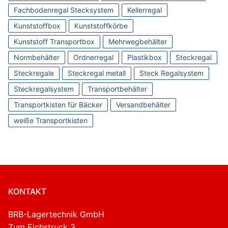
Fachbodenregal Stecksystem
Kellerregal
Kunststoffbox
Kunststoffkörbe
Kunststoff Transportbox
Mehrwegbehälter
Normbehälter
Ordnerregal
Plastikbox
Steckregal
Steckregale
Steckregal metall
Steck Regalsystem
Steckregalsystem
Transportbehälter
Transportkisten für Bäcker
Versandbehälter
weiße Transportkisten
KONTAKT
BRB-Lagertechnik GmbH
Zum Eichstruck 3