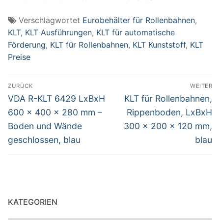
Verschlagwortet
Eurobehälter für Rollenbahnen
,
KLT
,
KLT Ausführungen
,
KLT für automatische
Förderung
,
KLT für Rollenbahnen
,
KLT Kunststoff
,
KLT
Preise
Beitragsnavigation
ZURÜCK
WEITER
Vorheriger
Nächster
VDA R-KLT 6429 LxBxH
KLT für Rollenbahnen,
Beitrag:
Beitrag:
600 x 400 x 280 mm –
Rippenboden, LxBxH
Boden und Wände
300 x 200 x 120 mm,
geschlossen, blau
blau
KATEGORIEN