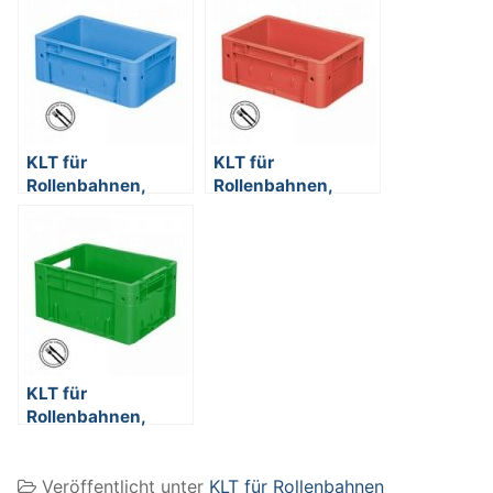
KLT für
KLT für
Rollenbahnen,
Rollenbahnen,
Rippenboden,
Rippenboden,
LxBxH 300 x 200 x
LxBxH 300 x 200 x
120 mm, blau
120 mm, rot
KLT für
Rollenbahnen,
Rippenboden,
LxBxH 400 x 300 x
Veröffentlicht unter
KLT für Rollenbahnen
210 mm, grün