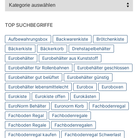
Kategorien
TOP SUCHBEGRIFFE
Aufbewahrungsbox
Backwarenkiste
Brötchenkiste
Bäckerkiste
Bäckerkorb
Drehstapelbehälter
Eurobehälter
Eurobehälter aus Kunststoff
Eurobehälter für Rollenbahnen
Eurobehälter geschlossen
Eurobehälter gut belüftet
Eurobehälter günstig
Eurobehälter lebensmittelecht
Eurobox
Euroboxen
Eurokiste
Eurokiste offen
Eurokästen
EuroNorm Behälter
Euronorm Korb
Fachbodenregal
Fachboden Regal
Fachbodenregale
Fachboden Regale
Fachbodenregalen
Fachbodenregal kaufen
Fachbodenregal Schwerlast