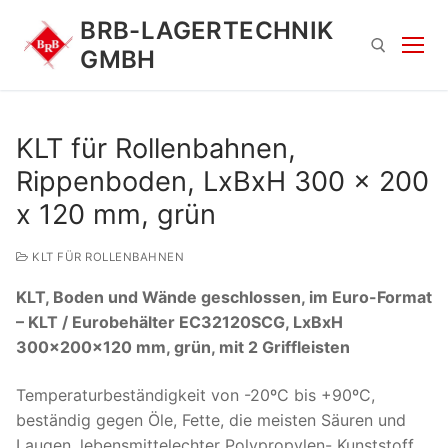
Zum
BRB-LAGERTECHNIK
Inhalt
GMBH
springen
Suchen nach:
KLT für Rollenbahnen,
Rippenboden, LxBxH 300 x 200
x 120 mm, grün
KLT FÜR ROLLENBAHNEN
KLT, Boden und Wände geschlossen, im Euro-Format
Suchen
– KLT / Eurobehälter EC32120SCG, LxBxH
nach:
300x200x120 mm, grün, mit 2 Griffleisten
Temperaturbeständigkeit von -20ºC bis +90ºC,
beständig gegen Öle, Fette, die meisten Säuren und
Laugen, lebensmittelechter Polypropylen- Kunststoff