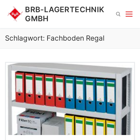
Zum
BRB-LAGERTECHNIK
Inhalt
GMBH
springen
Schlagwort:
Fachboden Regal
Suchen nach:
Suchen
nach: