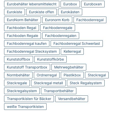
Eurobehälter lebensmittelecht
Eurobox
Euroboxen
Eurokiste
Eurokiste offen
Eurokästen
EuroNorm Behälter
Euronorm Korb
Fachbodenregal
Fachboden Regal
Fachbodenregale
Fachboden Regale
Fachbodenregalen
Fachbodenregal kaufen
Fachbodenregal Schwerlast
Fachbodenregal Stecksystem
Kellerregal
Kunststoffbox
Kunststoffkörbe
Kunststoff Transportbox
Mehrwegbehälter
Normbehälter
Ordnerregal
Plastikbox
Steckregal
Steckregale
Steckregal metall
Steck Regalsystem
Steckregalsystem
Transportbehälter
Transportkisten für Bäcker
Versandbehälter
weiße Transportkisten