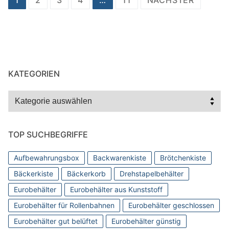
1
2
3
4
…
11
NÄCHSTER
der
Beiträge
KATEGORIEN
Kategorien
TOP SUCHBEGRIFFE
Aufbewahrungsbox
Backwarenkiste
Brötchenkiste
Bäckerkiste
Bäckerkorb
Drehstapelbehälter
Eurobehälter
Eurobehälter aus Kunststoff
Eurobehälter für Rollenbahnen
Eurobehälter geschlossen
Eurobehälter gut belüftet
Eurobehälter günstig