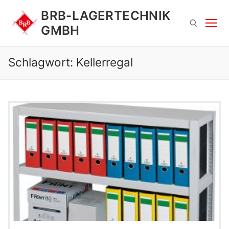
Zum
BRB-LAGERTECHNIK
Inhalt
GMBH
springen
Schlagwort:
Kellerregal
Suchen nach:
Suchen
nach: