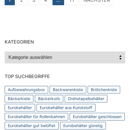
1
2
3
4
…
11
NÄCHSTER
der
Beiträge
KATEGORIEN
Kategorien
TOP SUCHBEGRIFFE
Aufbewahrungsbox
Backwarenkiste
Brötchenkiste
Bäckerkiste
Bäckerkorb
Drehstapelbehälter
Eurobehälter
Eurobehälter aus Kunststoff
Eurobehälter für Rollenbahnen
Eurobehälter geschlossen
Eurobehälter gut belüftet
Eurobehälter günstig