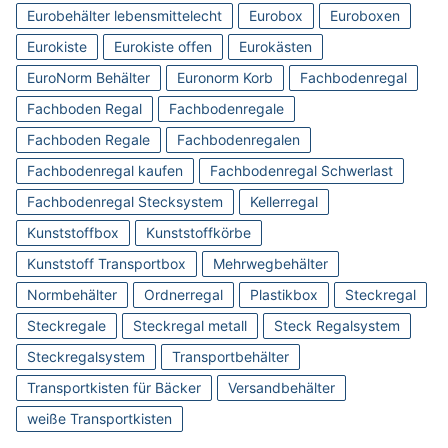
Eurobehälter lebensmittelecht
Eurobox
Euroboxen
Eurokiste
Eurokiste offen
Eurokästen
EuroNorm Behälter
Euronorm Korb
Fachbodenregal
Fachboden Regal
Fachbodenregale
Fachboden Regale
Fachbodenregalen
Fachbodenregal kaufen
Fachbodenregal Schwerlast
Fachbodenregal Stecksystem
Kellerregal
Kunststoffbox
Kunststoffkörbe
Kunststoff Transportbox
Mehrwegbehälter
Normbehälter
Ordnerregal
Plastikbox
Steckregal
Steckregale
Steckregal metall
Steck Regalsystem
Steckregalsystem
Transportbehälter
Transportkisten für Bäcker
Versandbehälter
weiße Transportkisten