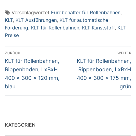
Verschlagwortet
Eurobehälter für Rollenbahnen
,
KLT
,
KLT Ausführungen
,
KLT für automatische
Förderung
,
KLT für Rollenbahnen
,
KLT Kunststoff
,
KLT
Preise
Beitragsnavigation
ZURÜCK
WEITER
Vorheriger
Nächster
KLT für Rollenbahnen,
KLT für Rollenbahnen,
Beitrag:
Beitrag:
Rippenboden, LxBxH
Rippenboden, LxBxH
400 x 300 x 120 mm,
400 x 300 x 175 mm,
blau
grün
KATEGORIEN