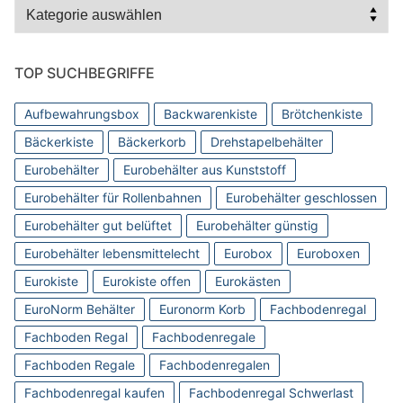
Kategorien
TOP SUCHBEGRIFFE
Aufbewahrungsbox
Backwarenkiste
Brötchenkiste
Bäckerkiste
Bäckerkorb
Drehstapelbehälter
Eurobehälter
Eurobehälter aus Kunststoff
Eurobehälter für Rollenbahnen
Eurobehälter geschlossen
Eurobehälter gut belüftet
Eurobehälter günstig
Eurobehälter lebensmittelecht
Eurobox
Euroboxen
Eurokiste
Eurokiste offen
Eurokästen
EuroNorm Behälter
Euronorm Korb
Fachbodenregal
Fachboden Regal
Fachbodenregale
Fachboden Regale
Fachbodenregalen
Fachbodenregal kaufen
Fachbodenregal Schwerlast