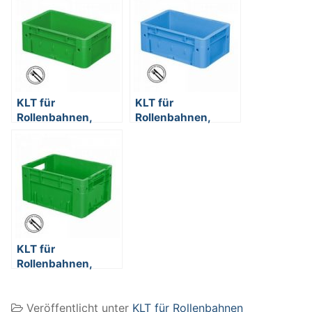
KLT für
KLT für
Rollenbahnen,
Rollenbahnen,
Rippenboden,
Rippenboden,
LxBxH 300 x 200 x
LxBxH 300 x 200 x
120 mm, grün
120 mm, blau
KLT für
Rollenbahnen,
Rippenboden,
LxBxH 400 x 300 x
Veröffentlicht unter
KLT für Rollenbahnen
210 mm, grün