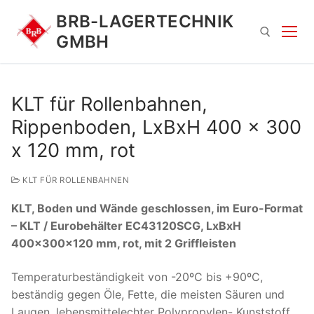
Zum
BRB-LAGERTECHNIK
Inhalt
GMBH
springen
Suchen nach:
KLT für Rollenbahnen,
Rippenboden, LxBxH 400 x 300
x 120 mm, rot
KLT FÜR ROLLENBAHNEN
KLT, Boden und Wände geschlossen, im Euro-Format
Suchen
– KLT / Eurobehälter EC43120SCG, LxBxH
nach:
400x300x120 mm, rot, mit 2 Griffleisten
Temperaturbeständigkeit von -20ºC bis +90ºC,
beständig gegen Öle, Fette, die meisten Säuren und
Laugen, lebensmittelechter Polypropylen- Kunststoff