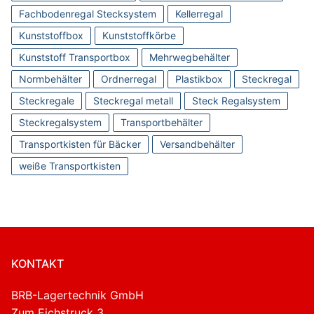
Fachbodenregal Stecksystem
Kellerregal
Kunststoffbox
Kunststoffkörbe
Kunststoff Transportbox
Mehrwegbehälter
Normbehälter
Ordnerregal
Plastikbox
Steckregal
Steckregale
Steckregal metall
Steck Regalsystem
Steckregalsystem
Transportbehälter
Transportkisten für Bäcker
Versandbehälter
weiße Transportkisten
KONTAKT
BRB-Lagertechnik GmbH
Zum Eichstruck 3