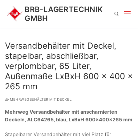
Zum
BRB-LAGERTECHNIK
Inhalt
GMBH
springen
Suchen nach:
Versandbehälter mit Deckel,
stapelbar, abschließbar,
verplombbar, 65 Liter,
Außenmaße LxBxH 600 x 400 x
265 mm
Suchen
MEHRWEGBEHÄLTER MIT DECKEL
nach:
Mehrweg Versandbehälter mit anscharnierten
Deckeln, ALC64265, blau, LxBxH 600x400x265 mm
Stapelbarer Versandbehälter mit viel Platz für