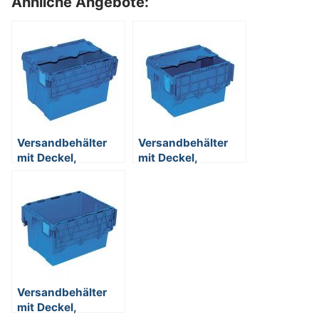
Ähnliche Angebote:
Versandbehälter
Versandbehälter
mit Deckel,
mit Deckel,
stapelbar,
stapelbar,
abschließbar,
abschließbar,
verplombbar, 70
verplombbar, 22
Liter, Außenmaße
Liter, Außenmaße
LxBxH 600 x 400 x
LxBxH 400 x 300 x
400 mm
265 mm
Versandbehälter
mit Deckel,