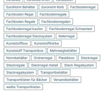
EuroNorm Behälter
Euronorm Korb
Fachbodenregal
Fachboden Regal
Fachbodenregale
Fachboden Regale
Fachbodenregalen
Fachbodenregal kaufen
Fachbodenregal Schwerlast
Fachbodenregal Stecksystem
Kellerregal
Kunststoffbox
Kunststoffkörbe
Kunststoff Transportbox
Mehrwegbehälter
Normbehälter
Ordnerregal
Plastikbox
Steckregal
Steckregale
Steckregal metall
Steck Regalsystem
Steckregalsystem
Transportbehälter
Transportkisten für Bäcker
Versandbehälter
weiße Transportkisten