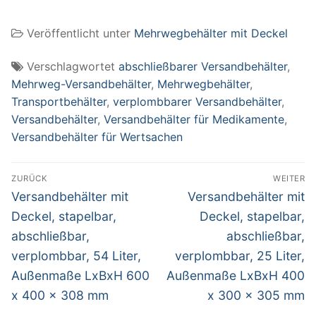
stapelbar,
abschließbar,
Veröffentlicht unter
Mehrwegbehälter mit Deckel
verplombbar, 65
Liter, Außenmaße
LxBxH 600 x 400 x
Verschlagwortet
abschließbarer Versandbehälter
,
365 mm
Mehrweg-Versandbehälter
,
Mehrwegbehälter
,
Transportbehälter
,
verplombbarer Versandbehälter
,
Versandbehälter
,
Versandbehälter für Medikamente
,
Versandbehälter für Wertsachen
Beitragsnavigation
ZURÜCK
WEITER
Vorheriger
Nächster
Versandbehälter mit
Versandbehälter mit
Beitrag:
Beitrag:
Deckel, stapelbar,
Deckel, stapelbar,
abschließbar,
abschließbar,
verplombbar, 54 Liter,
verplombbar, 25 Liter,
Außenmaße LxBxH 600
Außenmaße LxBxH 400
x 400 x 308 mm
x 300 x 305 mm