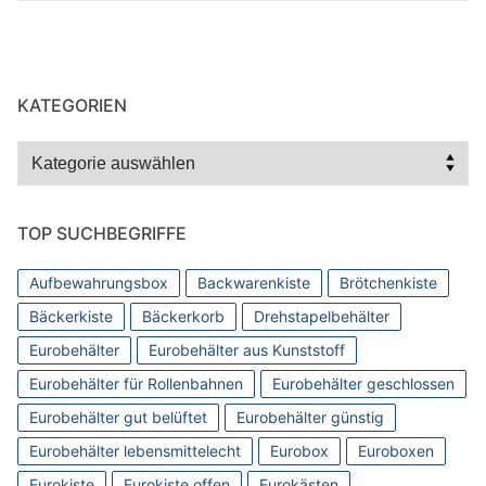
KATEGORIEN
Kategorien
TOP SUCHBEGRIFFE
Aufbewahrungsbox
Backwarenkiste
Brötchenkiste
Bäckerkiste
Bäckerkorb
Drehstapelbehälter
Eurobehälter
Eurobehälter aus Kunststoff
Eurobehälter für Rollenbahnen
Eurobehälter geschlossen
Eurobehälter gut belüftet
Eurobehälter günstig
Eurobehälter lebensmittelecht
Eurobox
Euroboxen
Eurokiste
Eurokiste offen
Eurokästen