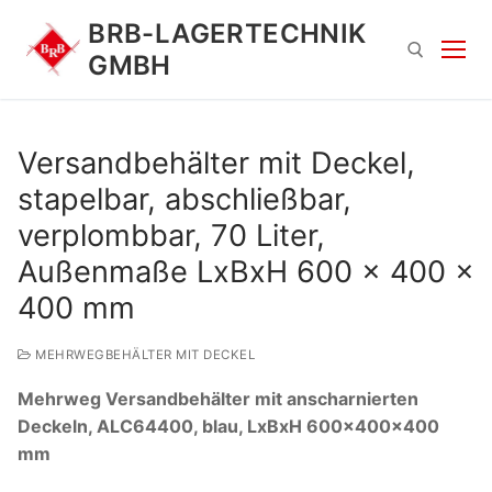
Zum
BRB-LAGERTECHNIK
Inhalt
GMBH
springen
Suchen nach:
Versandbehälter mit Deckel,
stapelbar, abschließbar,
verplombbar, 70 Liter,
Außenmaße LxBxH 600 x 400 x
400 mm
Suchen
MEHRWEGBEHÄLTER MIT DECKEL
nach:
Mehrweg Versandbehälter mit anscharnierten
Deckeln, ALC64400, blau, LxBxH 600x400x400
mm