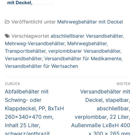
mit Deckel,
stapelbar,
abschließbar,
Veröffentlicht unter
Mehrwegbehälter mit Deckel
verplombbar, 65
Liter, Außenmaße
LxBxH 600 x 400 x
Verschlagwortet
abschließbarer Versandbehälter
,
265 mm
Mehrweg-Versandbehälter
,
Mehrwegbehälter
,
Transportbehälter
,
verplombbarer Versandbehälter
,
Versandbehälter
,
Versandbehälter für Medikamente
,
Versandbehälter für Wertsachen
Beitragsnavigation
ZURÜCK
WEITER
Vorheriger
Nächster
Abfallbehälter mit
Versandbehälter mit
Beitrag:
Beitrag:
Schwing- oder
Deckel, stapelbar,
Klappdeckel, PP, BxTxH
abschließbar,
260x340x470 mm,
verplombbar, 22 Liter,
Inhalt 25 Liter,
Außenmaße LxBxH 400
schwarz/anthrazit
x 300 x 265 mm