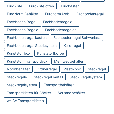
Eurokiste
Eurokiste offen
Eurokästen
EuroNorm Behälter
Euronorm Korb
Fachbodenregal
Fachboden Regal
Fachbodenregale
Fachboden Regale
Fachbodenregalen
Fachbodenregal kaufen
Fachbodenregal Schwerlast
Fachbodenregal Stecksystem
Kellerregal
Kunststoffbox
Kunststoffkörbe
Kunststoff Transportbox
Mehrwegbehälter
Normbehälter
Ordnerregal
Plastikbox
Steckregal
Steckregale
Steckregal metall
Steck Regalsystem
Steckregalsystem
Transportbehälter
Transportkisten für Bäcker
Versandbehälter
weiße Transportkisten