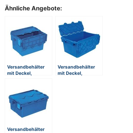
Ähnliche Angebote:
Versandbehälter
Versandbehälter
mit Deckel,
mit Deckel,
stapelbar,
stapelbar,
abschließbar,
abschließbar,
verplombbar, 22
verplombbar, 75
Liter, Außenmaße
Liter, Außenmaße
LxBxH 400 x 300 x
LxBxH 715 x 465 x
265 mm
355 mm
Versandbehälter