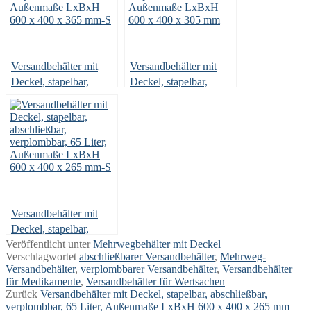
Versandbehälter mit
Versandbehälter mit
Deckel, stapelbar,
Deckel, stapelbar,
abschließbar,
abschließbar,
verplombbar, 65 Liter,
verplombbar, 54 Liter,
Außenmaße LxBxH
Außenmaße LxBxH
600 x 400 x 365 mm
600 x 400 x 308 mm
Versandbehälter mit
Deckel, stapelbar,
Veröffentlicht unter
abschließbar,
Mehrwegbehälter mit Deckel
Verschlagwortet
abschließbarer Versandbehälter
,
Mehrweg-
verplombbar, 65 Liter,
Versandbehälter
,
verplombbarer Versandbehälter
,
Versandbehälter
Außenmaße LxBxH
für Medikamente
,
Versandbehälter für Wertsachen
600 x 400 x 265 mm
Beitragsnavigation
Vorheriger
Zurück
Versandbehälter mit Deckel, stapelbar, abschließbar,
Beitrag:
verplombbar, 65 Liter, Außenmaße LxBxH 600 x 400 x 265 mm