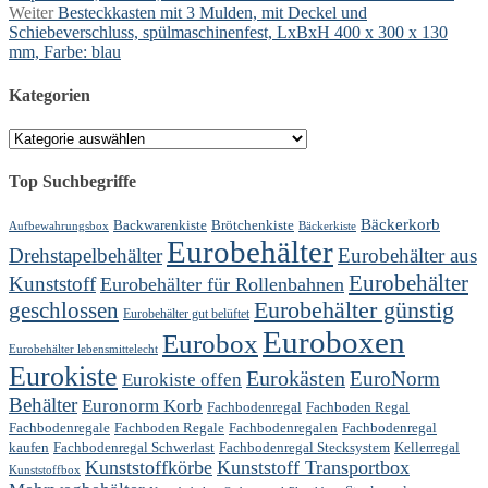
Nächster
Weiter
Besteckkasten mit 3 Mulden, mit Deckel und
Beitrag:
Schiebeverschluss, spülmaschinenfest, LxBxH 400 x 300 x 130
mm, Farbe: blau
Kategorien
Kategorien
Top Suchbegriffe
Bäckerkorb
Backwarenkiste
Brötchenkiste
Aufbewahrungsbox
Bäckerkiste
Eurobehälter
Drehstapelbehälter
Eurobehälter aus
Eurobehälter
Kunststoff
Eurobehälter für Rollenbahnen
geschlossen
Eurobehälter günstig
Eurobehälter gut belüftet
Euroboxen
Eurobox
Eurobehälter lebensmittelecht
Eurokiste
Eurokästen
EuroNorm
Eurokiste offen
Behälter
Euronorm Korb
Fachbodenregal
Fachboden Regal
Fachbodenregale
Fachboden Regale
Fachbodenregalen
Fachbodenregal
kaufen
Fachbodenregal Schwerlast
Fachbodenregal Stecksystem
Kellerregal
Kunststoffkörbe
Kunststoff Transportbox
Kunststoffbox