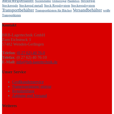
Mehrwegbehälter
Steckregal
Ordnerregal
Plastikbox
Normbehälter
Steckregale
Steckregal metall
Steck Regalsystem
Steckregalsystem
Transportbehälter
Versandbehälter
Transportkisten für Bäcker
weiße
Transportkisten
Kontakt
BRB-Lagertechnik GmbH
Zum Eichstruck 3
57482 Wenden-Gerlingen
Telefon
:
(0 27 62) 40 76-0
Telefax
: (0 27 62) 40 76-10
E-Mail:
info@brb-lagertechnik.de
Unser Service
Großkundenservice
Namensprägung/-gravur
Regalprüfung
Zahlung und Versand
Weiteres