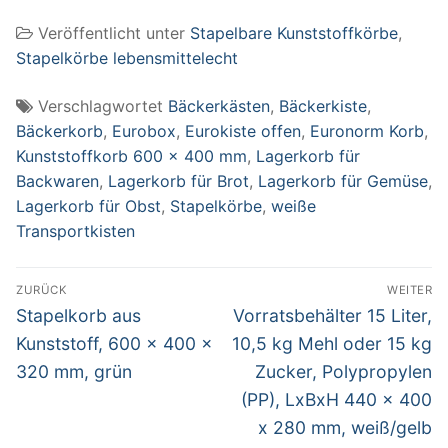
grün
Veröffentlicht unter
Stapelbare Kunststoffkörbe
,
Stapelkörbe lebensmittelecht
Verschlagwortet
Bäckerkästen
,
Bäckerkiste
,
Bäckerkorb
,
Eurobox
,
Eurokiste offen
,
Euronorm Korb
,
Kunststoffkorb 600 x 400 mm
,
Lagerkorb für
Backwaren
,
Lagerkorb für Brot
,
Lagerkorb für Gemüse
,
Lagerkorb für Obst
,
Stapelkörbe
,
weiße
Transportkisten
Beitragsnavigation
ZURÜCK
WEITER
Vorheriger
Nächster
Stapelkorb aus
Vorratsbehälter 15 Liter,
Beitrag:
Beitrag:
Kunststoff, 600 x 400 x
10,5 kg Mehl oder 15 kg
320 mm, grün
Zucker, Polypropylen
(PP), LxBxH 440 x 400
x 280 mm, weiß/gelb