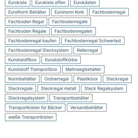
Eurokiste
Eurokiste offen
Eurokästen
EuroNorm Behälter
Euronorm Korb
Fachbodenregal
Fachboden Regal
Fachbodenregale
Fachboden Regale
Fachbodenregalen
Fachbodenregal kaufen
Fachbodenregal Schwerlast
Fachbodenregal Stecksystem
Kellerregal
Kunststoffbox
Kunststoffkörbe
Kunststoff Transportbox
Mehrwegbehälter
Normbehälter
Ordnerregal
Plastikbox
Steckregal
Steckregale
Steckregal metall
Steck Regalsystem
Steckregalsystem
Transportbehälter
Transportkisten für Bäcker
Versandbehälter
weiße Transportkisten