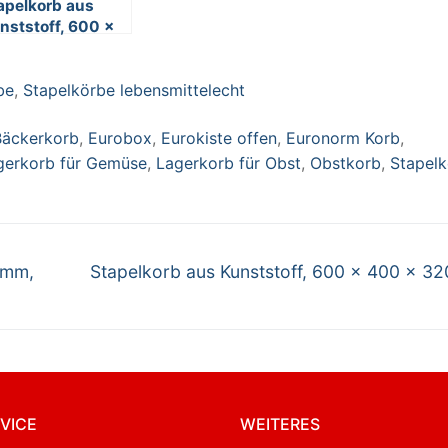
apelkorb aus
nststoff, 600 x
0 x 320 mm,
iß
be
,
Stapelkörbe lebensmittelecht
Bäckerkorb
,
Eurobox
,
Eurokiste offen
,
Euronorm Korb
,
gerkorb für Gemüse
,
Lagerkorb für Obst
,
Obstkorb
,
Stapel
Nächster
 mm,
Stapelkorb aus Kunststoff, 600 x 400 x 3
Beitrag:
VICE
WEITERES