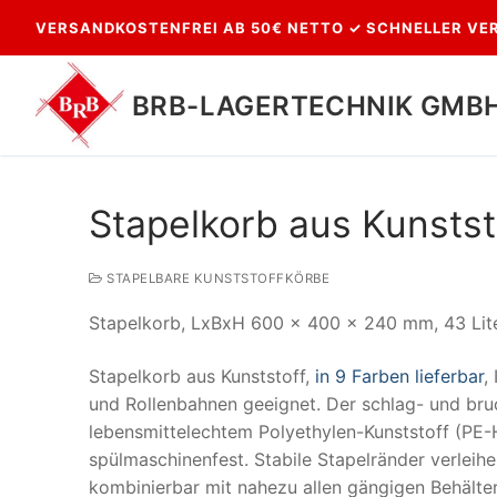
Zum
VERSANDKOSTENFREI AB 50€ NETTO ✓ SCHNELLER VER
Inhalt
springen
BRB-LAGERTECHNIK GMB
Stapelkorb aus Kunsts
STAPELBARE KUNSTSTOFFKÖRBE
Stapelkorb, LxBxH 600 x 400 x 240 mm, 43 Lite
Stapelkorb aus Kunststoff,
in 9 Farben lieferbar
,
Suchen
und Rollenbahnen geeignet. Der schlag- und bru
nach:
lebensmittelechtem Polyethylen-Kunststoff (PE-
spülmaschinenfest. Stabile Stapelränder verleihe
kombinierbar mit nahezu allen gängigen Behält