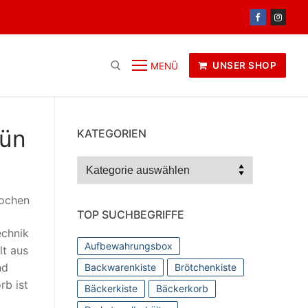
UNSER SHOP
MENÜ
rün
KATEGORIEN
Kategorien
rochen
TOP SUCHBEGRIFFE
echnik
Aufbewahrungsbox
lt aus
nd
Backwarenkiste
Brötchenkiste
rb ist
Bäckerkiste
Bäckerkorb