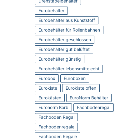
Drehstapelbehälter
Eurobehälter
Eurobehälter aus Kunststoff
Eurobehälter für Rollenbahnen
Eurobehälter geschlossen
Eurobehälter gut belüftet
Eurobehälter günstig
Eurobehälter lebensmittelecht
Eurobox
Euroboxen
Eurokiste
Eurokiste offen
Eurokästen
EuroNorm Behälter
Euronorm Korb
Fachbodenregal
Fachboden Regal
Fachbodenregale
Fachboden Regale