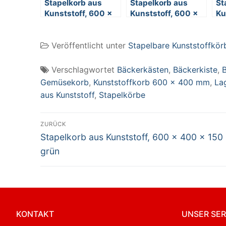
Stapelkorb aus
Stapelkorb aus
St
Kunststoff, 600 x
Kunststoff, 600 x
Ku
400 x 320 mm,
400 x 150 mm,
40
grün
gelb
we
Veröffentlicht unter
Stapelbare Kunststoffkör
Verschlagwortet
Bäckerkästen
,
Bäckerkiste
,
Gemüsekorb
,
Kunststoffkorb 600 x 400 mm
,
La
aus Kunststoff
,
Stapelkörbe
Beitragsnavigation
ZURÜCK
Vorheriger
Stapelkorb aus Kunststoff, 600 x 400 x 150
Beitrag:
grün
KONTAKT
UNSER SER