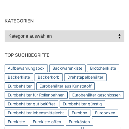
KATEGORIEN
Kategorien
TOP SUCHBEGRIFFE
Aufbewahrungsbox
Backwarenkiste
Brötchenkiste
Bäckerkiste
Bäckerkorb
Drehstapelbehälter
Eurobehälter
Eurobehälter aus Kunststoff
Eurobehälter für Rollenbahnen
Eurobehälter geschlossen
Eurobehälter gut belüftet
Eurobehälter günstig
Eurobehälter lebensmittelecht
Eurobox
Euroboxen
Eurokiste
Eurokiste offen
Eurokästen