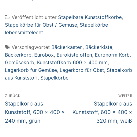
400 x 320 mm,
weiß
Veröffentlicht unter
Stapelbare Kunststoffkörbe
,
Stapelkörbe für Obst / Gemüse
,
Stapelkörbe
lebensmittelecht
Verschlagwortet
Bäckerkästen
,
Bäckerkiste
,
Bäckerkorb
,
Eurobox
,
Eurokiste offen
,
Euronorm Korb
,
Gemüsekorb
,
Kunststoffkorb 600 x 400 mm
,
Lagerkorb für Gemüse
,
Lagerkorb für Obst
,
Stapelkorb
aus Kunststoff
,
Stapelkörbe
Beitragsnavigation
ZURÜCK
WEITER
Vorheriger
Nächster
Stapelkorb aus
Stapelkorb aus
Beitrag:
Beitrag:
Kunststoff, 600 x 400 x
Kunststoff, 600 x 400 x
240 mm, grün
320 mm, weiß