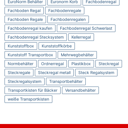
EuroNorm Behälter
Euronorm Korb
Fachbodenregal
Fachboden Regal
Fachbodenregale
Fachboden Regale
Fachbodenregalen
Fachbodenregal kaufen
Fachbodenregal Schwerlast
Fachbodenregal Stecksystem
Kellerregal
Kunststoffbox
Kunststoffkörbe
Kunststoff Transportbox
Mehrwegbehälter
Normbehälter
Ordnerregal
Plastikbox
Steckregal
Steckregale
Steckregal metall
Steck Regalsystem
Steckregalsystem
Transportbehälter
Transportkisten für Bäcker
Versandbehälter
weiße Transportkisten