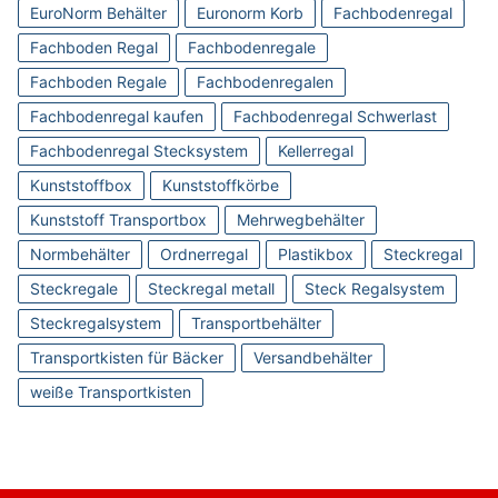
EuroNorm Behälter
Euronorm Korb
Fachbodenregal
Fachboden Regal
Fachbodenregale
Fachboden Regale
Fachbodenregalen
Fachbodenregal kaufen
Fachbodenregal Schwerlast
Fachbodenregal Stecksystem
Kellerregal
Kunststoffbox
Kunststoffkörbe
Kunststoff Transportbox
Mehrwegbehälter
Normbehälter
Ordnerregal
Plastikbox
Steckregal
Steckregale
Steckregal metall
Steck Regalsystem
Steckregalsystem
Transportbehälter
Transportkisten für Bäcker
Versandbehälter
weiße Transportkisten