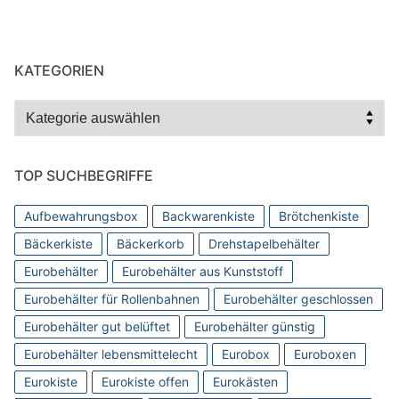
KATEGORIEN
Kategorien
TOP SUCHBEGRIFFE
Aufbewahrungsbox
Backwarenkiste
Brötchenkiste
Bäckerkiste
Bäckerkorb
Drehstapelbehälter
Eurobehälter
Eurobehälter aus Kunststoff
Eurobehälter für Rollenbahnen
Eurobehälter geschlossen
Eurobehälter gut belüftet
Eurobehälter günstig
Eurobehälter lebensmittelecht
Eurobox
Euroboxen
Eurokiste
Eurokiste offen
Eurokästen