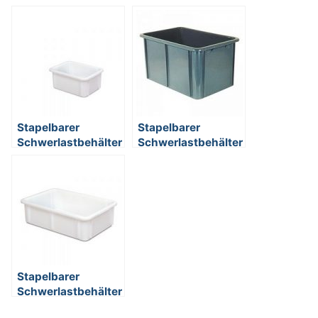
Stapelbarer
Stapelbarer
Schwerlastbehälter
Schwerlastbehälter
aus Kunststoff,
aus Kunststoff,
weiß
grau,
lebensmittelecht,
lebensmittelecht,
13 Liter,
60 Liter,
Außenmaße LxBxH
Außenmaße LxBxH
400 x 300 x 165
600 x 400 x 320
mm
mm
Stapelbarer
Schwerlastbehälter
aus Kunststoff,