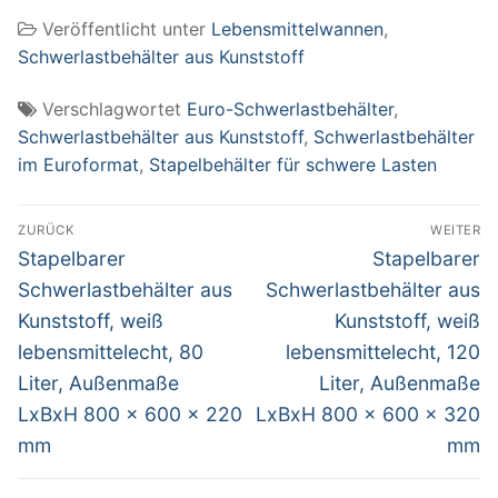
weiß
Veröffentlicht unter
Lebensmittelwannen
,
lebensmittelecht,
30 Liter,
Schwerlastbehälter aus Kunststoff
Außenmaße LxBxH
600 x 400 x 165
Verschlagwortet
Euro-Schwerlastbehälter
,
mm
Schwerlastbehälter aus Kunststoff
,
Schwerlastbehälter
im Euroformat
,
Stapelbehälter für schwere Lasten
Beitragsnavigation
ZURÜCK
WEITER
Vorheriger
Nächster
Stapelbarer
Stapelbarer
Beitrag:
Beitrag:
Schwerlastbehälter aus
Schwerlastbehälter aus
Kunststoff, weiß
Kunststoff, weiß
lebensmittelecht, 80
lebensmittelecht, 120
Liter, Außenmaße
Liter, Außenmaße
LxBxH 800 x 600 x 220
LxBxH 800 x 600 x 320
mm
mm