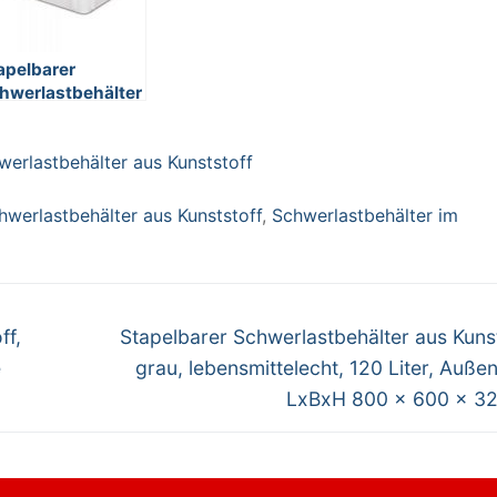
apelbarer
hwerlastbehälter
s Kunststoff,
iß
werlastbehälter aus Kunststoff
bensmittelecht,
 Liter,
ßenmaße LxBxH
hwerlastbehälter aus Kunststoff
,
Schwerlastbehälter im
0 x 400 x 165
m
Nächster
ff,
Stapelbarer Schwerlastbehälter aus Kunst
Beitrag:
e
grau, lebensmittelecht, 120 Liter, Auß
LxBxH 800 x 600 x 3