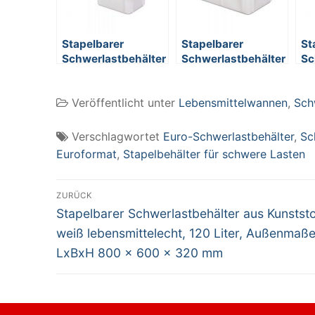
Stapelbarer
Stapelbarer
St
Schwerlastbehälter
Schwerlastbehälter
Sc
aus Kunststoff,
aus Kunststoff,
au
weiß
weiß
we
Veröffentlicht unter
Lebensmittelwannen
,
Sch
lebensmittelecht,
lebensmittelecht,
le
13 Liter,
60 Liter,
30
Außenmaße LxBxH
Außenmaße LxBxH
Au
Verschlagwortet
Euro-Schwerlastbehälter
,
Sc
400 x 300 x 165
600 x 400 x 320
60
Euroformat
,
Stapelbehälter für schwere Lasten
mm
mm
m
Beitragsnavigation
ZURÜCK
Vorheriger
Stapelbarer Schwerlastbehälter aus Kunststo
Beitrag:
weiß lebensmittelecht, 120 Liter, Außenmaß
LxBxH 800 x 600 x 320 mm