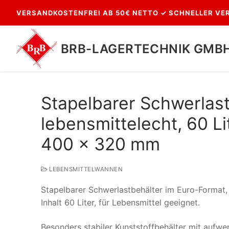
Zum
VERSANDKOSTENFREI AB 50€ NETTO ✓ SCHNELLER VER
Inhalt
springen
BRB-LAGERTECHNIK GMB
Stapelbarer Schwerlast
lebensmittelecht, 60 
400 x 320 mm
LEBENSMITTELWANNEN
Suchen
Stapelbarer Schwerlastbehälter im Euro-Format
nach:
Inhalt 60 Liter, für Lebensmittel geeignet.
Besonders stabiler Kunststoffbehälter mit aufwen