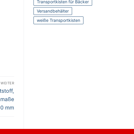
Transportkisten für Bäcker
Versandbehälter
weiße Transportkisten
WEITER
stoff,
enmaße
20 mm