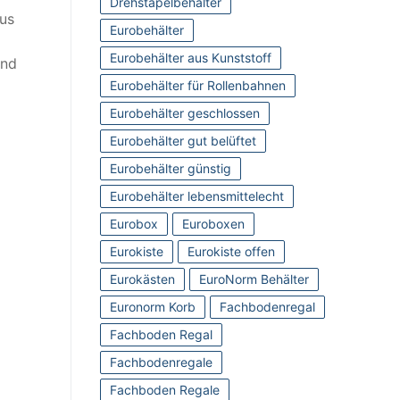
Drehstapelbehälter
aus
Eurobehälter
Eurobehälter aus Kunststoff
und
Eurobehälter für Rollenbahnen
Eurobehälter geschlossen
Eurobehälter gut belüftet
Eurobehälter günstig
Eurobehälter lebensmittelecht
Eurobox
Euroboxen
Eurokiste
Eurokiste offen
Eurokästen
EuroNorm Behälter
Euronorm Korb
Fachbodenregal
Fachboden Regal
Fachbodenregale
Fachboden Regale