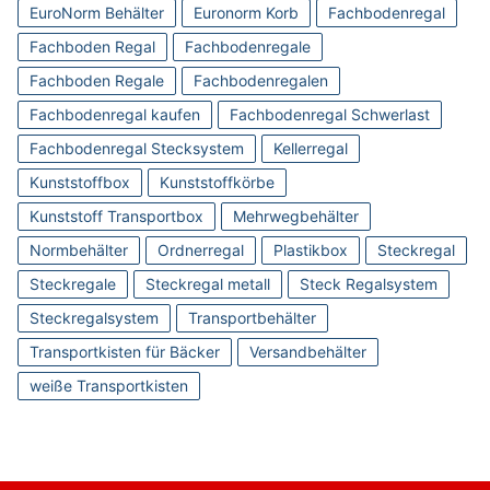
EuroNorm Behälter
Euronorm Korb
Fachbodenregal
Fachboden Regal
Fachbodenregale
Fachboden Regale
Fachbodenregalen
Fachbodenregal kaufen
Fachbodenregal Schwerlast
Fachbodenregal Stecksystem
Kellerregal
Kunststoffbox
Kunststoffkörbe
Kunststoff Transportbox
Mehrwegbehälter
Normbehälter
Ordnerregal
Plastikbox
Steckregal
Steckregale
Steckregal metall
Steck Regalsystem
Steckregalsystem
Transportbehälter
Transportkisten für Bäcker
Versandbehälter
weiße Transportkisten