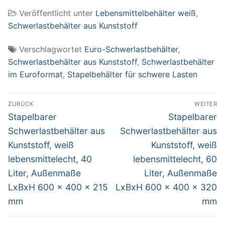
weiß
Veröffentlicht unter
Lebensmittelbehälter weiß
,
lebensmittelecht,
120 Liter,
Schwerlastbehälter aus Kunststoff
Außenmaße LxBxH
800 x 600 x 320
Verschlagwortet
Euro-Schwerlastbehälter
,
mm
Schwerlastbehälter aus Kunststoff
,
Schwerlastbehälter
im Euroformat
,
Stapelbehälter für schwere Lasten
Beitragsnavigation
ZURÜCK
WEITER
Vorheriger
Nächster
Stapelbarer
Stapelbarer
Beitrag:
Beitrag:
Schwerlastbehälter aus
Schwerlastbehälter aus
Kunststoff, weiß
Kunststoff, weiß
lebensmittelecht, 40
lebensmittelecht, 60
Liter, Außenmaße
Liter, Außenmaße
LxBxH 600 x 400 x 215
LxBxH 600 x 400 x 320
mm
mm