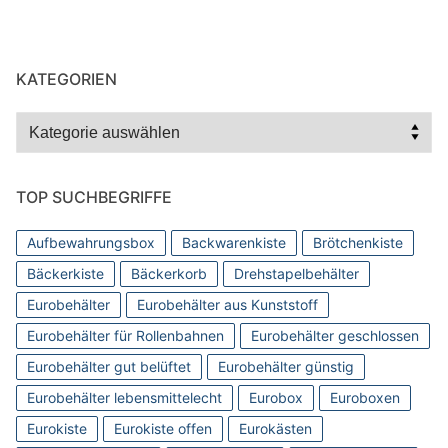
KATEGORIEN
Kategorien
TOP SUCHBEGRIFFE
Aufbewahrungsbox
Backwarenkiste
Brötchenkiste
Bäckerkiste
Bäckerkorb
Drehstapelbehälter
Eurobehälter
Eurobehälter aus Kunststoff
Eurobehälter für Rollenbahnen
Eurobehälter geschlossen
Eurobehälter gut belüftet
Eurobehälter günstig
Eurobehälter lebensmittelecht
Eurobox
Euroboxen
Eurokiste
Eurokiste offen
Eurokästen