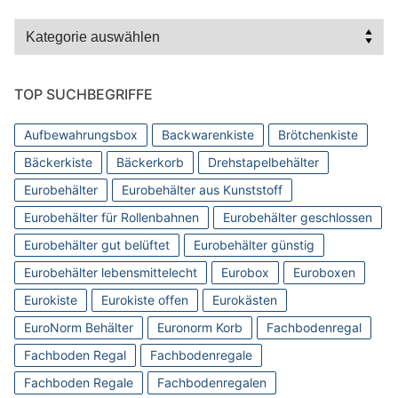
Kategorien
TOP SUCHBEGRIFFE
Aufbewahrungsbox
Backwarenkiste
Brötchenkiste
Bäckerkiste
Bäckerkorb
Drehstapelbehälter
Eurobehälter
Eurobehälter aus Kunststoff
Eurobehälter für Rollenbahnen
Eurobehälter geschlossen
Eurobehälter gut belüftet
Eurobehälter günstig
Eurobehälter lebensmittelecht
Eurobox
Euroboxen
Eurokiste
Eurokiste offen
Eurokästen
EuroNorm Behälter
Euronorm Korb
Fachbodenregal
Fachboden Regal
Fachbodenregale
Fachboden Regale
Fachbodenregalen