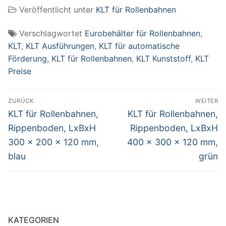
Veröffentlicht unter
KLT für Rollenbahnen
210 mm, grün
Verschlagwortet
Eurobehälter für Rollenbahnen
,
KLT
,
KLT Ausführungen
,
KLT für automatische
Förderung
,
KLT für Rollenbahnen
,
KLT Kunststoff
,
KLT
Preise
Beitragsnavigation
ZURÜCK
WEITER
Vorheriger
Nächster
KLT für Rollenbahnen,
KLT für Rollenbahnen,
Beitrag:
Beitrag:
Rippenboden, LxBxH
Rippenboden, LxBxH
300 x 200 x 120 mm,
400 x 300 x 120 mm,
blau
grün
KATEGORIEN