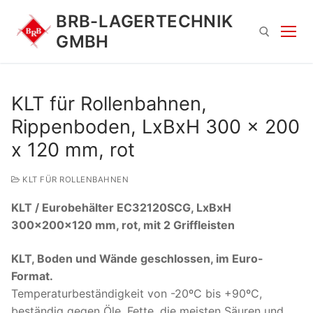
Zum
BRB-LAGERTECHNIK
Inhalt
GMBH
springen
Suchen nach:
KLT für Rollenbahnen,
Rippenboden, LxBxH 300 x 200
x 120 mm, rot
KLT FÜR ROLLENBAHNEN
KLT / Eurobehälter EC32120SCG, LxBxH
Suchen
300x200x120 mm, rot, mit 2 Griffleisten
nach:
KLT, Boden und Wände geschlossen, im Euro-
Format.
Temperaturbeständigkeit von -20ºC bis +90ºC,
beständig gegen Öle, Fette, die meisten Säuren und