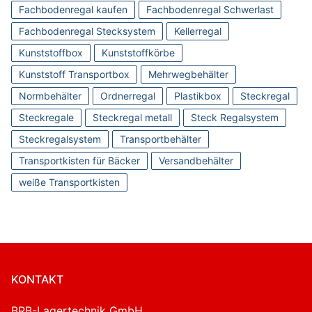
Fachbodenregal kaufen
Fachbodenregal Schwerlast
Fachbodenregal Stecksystem
Kellerregal
Kunststoffbox
Kunststoffkörbe
Kunststoff Transportbox
Mehrwegbehälter
Normbehälter
Ordnerregal
Plastikbox
Steckregal
Steckregale
Steckregal metall
Steck Regalsystem
Steckregalsystem
Transportbehälter
Transportkisten für Bäcker
Versandbehälter
weiße Transportkisten
KONTAKT
BRB-Lagertechnik GmbH