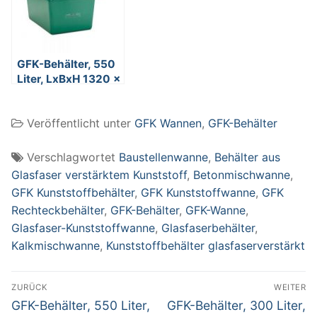
GFK-Behälter, 550
Liter, LxBxH 1320 x
970 x 630 mm,
grün
Veröffentlicht unter
GFK Wannen
,
GFK-Behälter
Verschlagwortet
Baustellenwanne
,
Behälter aus
Glasfaser verstärktem Kunststoff
,
Betonmischwanne
,
GFK Kunststoffbehälter
,
GFK Kunststoffwanne
,
GFK
Rechteckbehälter
,
GFK-Behälter
,
GFK-Wanne
,
Glasfaser-Kunststoffwanne
,
Glasfaserbehälter
,
Kalkmischwanne
,
Kunststoffbehälter glasfaserverstärkt
Beitragsnavigation
ZURÜCK
WEITER
Vorheriger
Nächster
GFK-Behälter, 550 Liter,
GFK-Behälter, 300 Liter,