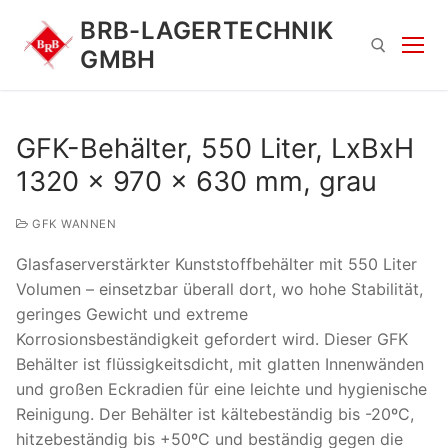
Zum
BRB-LAGERTECHNIK
Inhalt
GMBH
springen
Suchen nach:
GFK-Behälter, 550 Liter, LxBxH
1320 x 970 x 630 mm, grau
GFK WANNEN
Glasfaserverstärkter Kunststoffbehälter mit 550 Liter
Volumen – einsetzbar überall dort, wo hohe Stabilität,
geringes Gewicht und extreme
Suchen
Korrosionsbeständigkeit gefordert wird. Dieser GFK
nach:
Behälter ist flüssigkeitsdicht, mit glatten Innenwänden
und großen Eckradien für eine leichte und hygienische
Reinigung. Der Behälter ist kältebeständig bis -20ºC,
hitzebeständig bis +50ºC und beständig gegen die