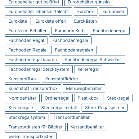
Eurobehälter gut belüftet
Eurobehälter günstig
Eurobehälter lebensmittelecht
Eurobox
Euroboxen
Eurokiste
Eurokiste offen
Eurokästen
EuroNorm Behälter
Euronorm Korb
Fachbodenregal
Fachboden Regal
Fachbodenregale
Fachboden Regale
Fachbodenregalen
Fachbodenregal kaufen
Fachbodenregal Schwerlast
Fachbodenregal Stecksystem
Kellerregal
Kunststoffbox
Kunststoffkörbe
Kunststoff Transportbox
Mehrwegbehälter
Normbehälter
Ordnerregal
Plastikbox
Steckregal
Steckregale
Steckregal metall
Steck Regalsystem
Steckregalsystem
Transportbehälter
Transportkisten für Bäcker
Versandbehälter
weiße Transportkisten