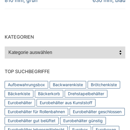
810 mm, grün
630 mm, blau
KATEGORIEN
Kategorien
TOP SUCHBEGRIFFE
Aufbewahrungsbox
Backwarenkiste
Brötchenkiste
Bäckerkiste
Bäckerkorb
Drehstapelbehälter
Eurobehälter
Eurobehälter aus Kunststoff
Eurobehälter für Rollenbahnen
Eurobehälter geschlossen
Eurobehälter gut belüftet
Eurobehälter günstig
Eurobehälter lebensmittelecht
Eurobox
Euroboxen