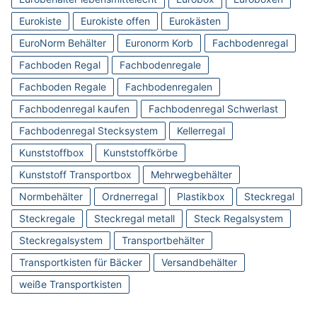
Eurokiste
Eurokiste offen
Eurokästen
EuroNorm Behälter
Euronorm Korb
Fachbodenregal
Fachboden Regal
Fachbodenregale
Fachboden Regale
Fachbodenregalen
Fachbodenregal kaufen
Fachbodenregal Schwerlast
Fachbodenregal Stecksystem
Kellerregal
Kunststoffbox
Kunststoffkörbe
Kunststoff Transportbox
Mehrwegbehälter
Normbehälter
Ordnerregal
Plastikbox
Steckregal
Steckregale
Steckregal metall
Steck Regalsystem
Steckregalsystem
Transportbehälter
Transportkisten für Bäcker
Versandbehälter
weiße Transportkisten