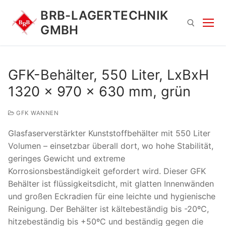
Zum
BRB-LAGERTECHNIK
Inhalt
GMBH
springen
Suchen nach:
GFK-Behälter, 550 Liter, LxBxH
1320 x 970 x 630 mm, grün
GFK WANNEN
Glasfaserverstärkter Kunststoffbehälter mit 550 Liter
Volumen – einsetzbar überall dort, wo hohe Stabilität,
geringes Gewicht und extreme
Suchen
Korrosionsbeständigkeit gefordert wird. Dieser GFK
nach:
Behälter ist flüssigkeitsdicht, mit glatten Innenwänden
und großen Eckradien für eine leichte und hygienische
Reinigung. Der Behälter ist kältebeständig bis -20ºC,
hitzebeständig bis +50ºC und beständig gegen die