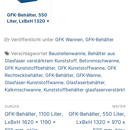
GFK-Behälter, 550
Liter, LxBxH 1320 x
970 x 630 mm,
blau
Veröffentlicht unter
GFK Wannen
,
GFK-Behälter
Verschlagwortet
Baustellenwanne
,
Behälter aus
Glasfaser verstärktem Kunststoff
,
Betonmischwanne
,
GFK Kunststoffbehälter
,
GFK Kunststoffwanne
,
GFK
Rechteckbehälter
,
GFK-Behälter
,
GFK-Wanne
,
Glasfaser-Kunststoffwanne
,
Glasfaserbehälter
,
Kalkmischwanne
,
Kunststoffbehälter glasfaserverstärkt
Beitragsnavigation
ZURÜCK
WEITER
Vorheriger
Nächster
GFK-Behälter, 1100 Liter,
GFK-Behälter, 550 Liter,
Beitrag:
Beitrag:
LxBxH 1620 x 1190 x
LxBxH 1320 x 970 x