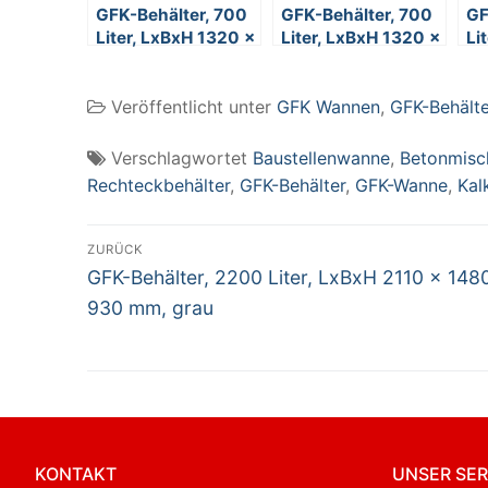
GFK-Behälter, 700
GFK-Behälter, 700
GF
Liter, LxBxH 1320 x
Liter, LxBxH 1320 x
Li
970 x 810 mm, blau
970 x 810 mm,
97
grau
gr
Veröffentlicht unter
GFK Wannen
,
GFK-Behälte
Verschlagwortet
Baustellenwanne
,
Betonmis
Rechteckbehälter
,
GFK-Behälter
,
GFK-Wanne
,
Kal
Beitragsnavigation
ZURÜCK
Vorheriger
GFK-Behälter, 2200 Liter, LxBxH 2110 x 148
Beitrag:
930 mm, grau
KONTAKT
UNSER SER