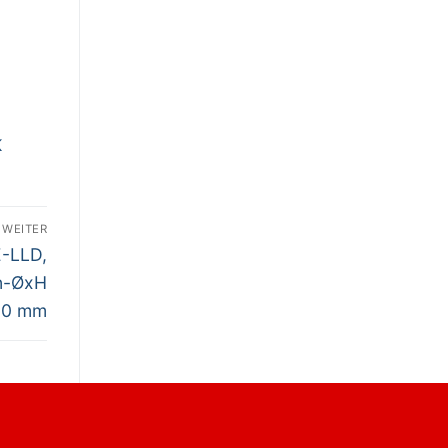
K
WEITER
E-LLD,
en-ØxH
80 mm