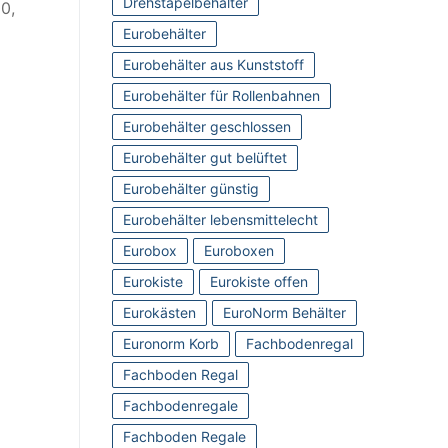
Drehstapelbehälter
00,
Eurobehälter
Eurobehälter aus Kunststoff
Eurobehälter für Rollenbahnen
Eurobehälter geschlossen
Eurobehälter gut belüftet
Eurobehälter günstig
Eurobehälter lebensmittelecht
Eurobox
Euroboxen
Eurokiste
Eurokiste offen
Eurokästen
EuroNorm Behälter
Euronorm Korb
Fachbodenregal
Fachboden Regal
Fachbodenregale
Fachboden Regale