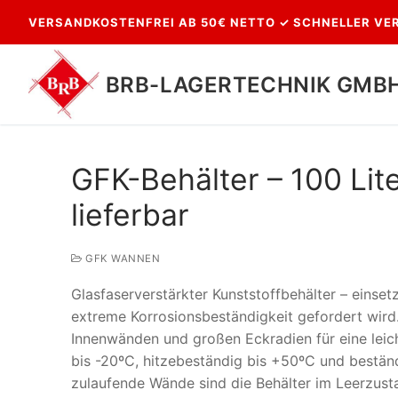
Zum
VERSANDKOSTENFREI AB 50€ NETTO ✓ SCHNELLER VER
Inhalt
springen
BRB-LAGERTECHNIK GMB
GFK-Behälter – 100 Lite
lieferbar
GFK WANNEN
Glasfaserverstärkter Kunststoffbehälter – einset
Suchen
extreme Korrosionsbeständigkeit gefordert wird. 
nach:
Innenwänden und großen Eckradien für eine leich
bis -20ºC, hitzebeständig bis +50ºC und bestän
zulaufende Wände sind die Behälter im Leerzusta