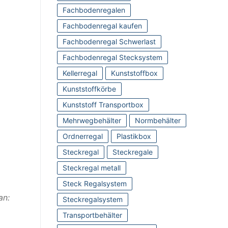
Fachbodenregalen
Fachbodenregal kaufen
Fachbodenregal Schwerlast
Fachbodenregal Stecksystem
Kellerregal
Kunststoffbox
Kunststoffkörbe
Kunststoff Transportbox
Mehrwegbehälter
Normbehälter
Ordnerregal
Plastikbox
Steckregal
Steckregale
Steckregal metall
Steck Regalsystem
an:
Steckregalsystem
Transportbehälter