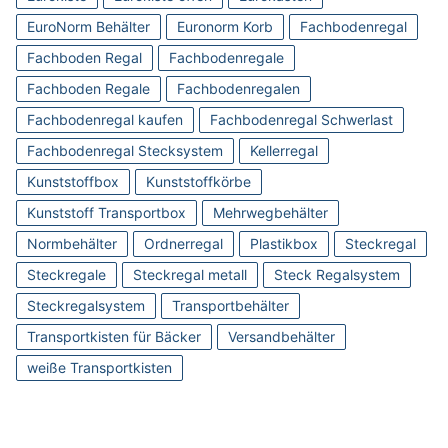
EuroNorm Behälter
Euronorm Korb
Fachbodenregal
Fachboden Regal
Fachbodenregale
Fachboden Regale
Fachbodenregalen
Fachbodenregal kaufen
Fachbodenregal Schwerlast
Fachbodenregal Stecksystem
Kellerregal
Kunststoffbox
Kunststoffkörbe
Kunststoff Transportbox
Mehrwegbehälter
Normbehälter
Ordnerregal
Plastikbox
Steckregal
Steckregale
Steckregal metall
Steck Regalsystem
Steckregalsystem
Transportbehälter
Transportkisten für Bäcker
Versandbehälter
weiße Transportkisten