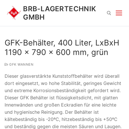
Zum
BRB-LAGERTECHNIK
Inhalt
GMBH
springen
Suchen nach:
GFK-Behälter, 400 Liter, LxBxH
1190 x 790 x 600 mm, grün
GFK WANNEN
Dieser glasverstärkte Kunststoffbehälter wird überall
dort eingesetzt, wo hohe Stabilität, geringes Gewicht
und extreme Korrosionsbeständigkeit gefordert wird.
Suchen
Dieser GFK Behälter ist flüssigkeitsdicht, mit glatten
nach:
Innenwänden und großen Eckradien für eine leichte
und hygienische Reinigung. Der Behälter ist
kältebeständig bis -20ºC, hitzebeständig bis +50ºC
und beständig gegen die meisten Säuren und Laugen.