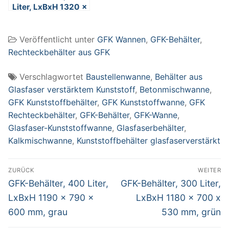
Liter, LxBxH 1320 x
970 x 630 mm,
grau
Veröffentlicht unter
GFK Wannen
,
GFK-Behälter
,
Rechteckbehälter aus GFK
Verschlagwortet
Baustellenwanne
,
Behälter aus
Glasfaser verstärktem Kunststoff
,
Betonmischwanne
,
GFK Kunststoffbehälter
,
GFK Kunststoffwanne
,
GFK
Rechteckbehälter
,
GFK-Behälter
,
GFK-Wanne
,
Glasfaser-Kunststoffwanne
,
Glasfaserbehälter
,
Kalkmischwanne
,
Kunststoffbehälter glasfaserverstärkt
Beitragsnavigation
ZURÜCK
WEITER
Vorheriger
Nächster
GFK-Behälter, 400 Liter,
GFK-Behälter, 300 Liter,
Beitrag:
Beitrag:
LxBxH 1190 x 790 x
LxBxH 1180 x 700 x
600 mm, grau
530 mm, grün