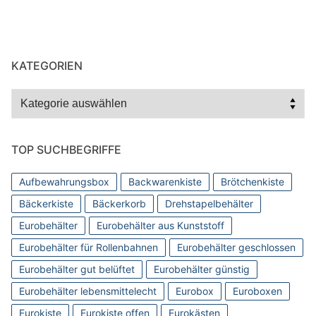
KATEGORIEN
Kategorien
TOP SUCHBEGRIFFE
Aufbewahrungsbox
Backwarenkiste
Brötchenkiste
Bäckerkiste
Bäckerkorb
Drehstapelbehälter
Eurobehälter
Eurobehälter aus Kunststoff
Eurobehälter für Rollenbahnen
Eurobehälter geschlossen
Eurobehälter gut belüftet
Eurobehälter günstig
Eurobehälter lebensmittelecht
Eurobox
Euroboxen
Eurokiste
Eurokiste offen
Eurokästen