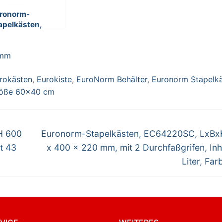
ronorm-
apelkästen,
64170SC, LxBxH
0 x 400 x 170
 mm
, mit 2
rchfaßgrifen,
halt 33 Liter,
rokästen
,
Eurokiste
,
EuroNorm Behälter
,
Euronorm Stapelk
rbe: grau
röße 60x40 cm
Nächster
H 600
Euronorm-Stapelkästen, EC64220SC, LxBx
Beitrag:
t 43
x 400 x 220 mm, mit 2 Durchfaßgrifen, Inh
Liter, Far