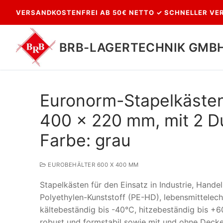
Zum
VERSANDKOSTENFREI AB 50€ NETTO ✓ SCHNELLER VER
Inhalt
springen
BRB-LAGERTECHNIK GMB
Euronorm-Stapelkäste
400 x 220 mm, mit 2 Dur
Farbe: grau
EUROBEHÄLTER 600 X 400 MM
Suchen
Stapelkästen für den Einsatz in Industrie, Hand
nach:
Polyethylen-Kunststoff (PE-HD), lebensmittelech
kältebeständig bis -40°C, hitzebeständig bis +6
robust und formstabil sowie mit und ohne Deck