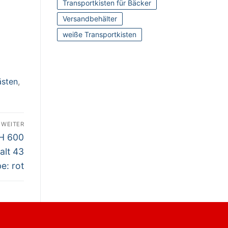
Transportkisten für Bäcker
Versandbehälter
weiße Transportkisten
ästen
,
WEITER
H 600
alt 43
be: rot