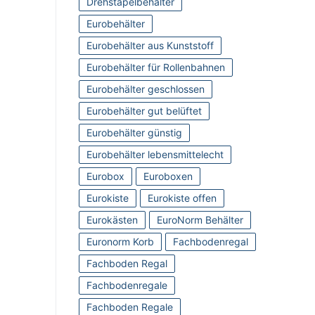
Drehstapelbehälter
Eurobehälter
Eurobehälter aus Kunststoff
Eurobehälter für Rollenbahnen
Eurobehälter geschlossen
Eurobehälter gut belüftet
Eurobehälter günstig
Eurobehälter lebensmittelecht
Eurobox
Euroboxen
Eurokiste
Eurokiste offen
Eurokästen
EuroNorm Behälter
Euronorm Korb
Fachbodenregal
Fachboden Regal
Fachbodenregale
Fachboden Regale