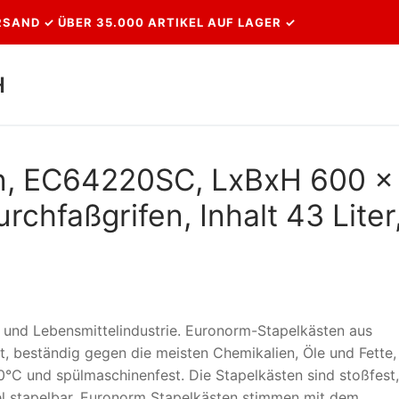
SAND ✓ ÜBER 35.000 ARTIKEL AUF LAGER ✓
H
Suchen nach:
n, EC64220SC, LxBxH 600 x
chfaßgrifen, Inhalt 43 Liter
el und Lebensmittelindustrie. Euronorm-Stapelkästen aus
t, beständig gegen die meisten Chemikalien, Öle und Fette,
0°C und spülmaschinenfest. Die Stapelkästen sind stoßfest,
el stapelbar. Euronorm Stapelkästen stimmen mit dem