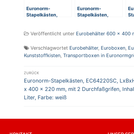
Euronorm-
Euronorm-
Eu
Stapelkästen,
Stapelkästen,
St
EC64120SCG,
EC64170SC, LxBxH
EC
LxBxH 600 x 400 x
600 x 400 x 170
60
Veröffentlicht unter
Eurobehälter 600 x 400
120 mm, mit 2
mm, mit 2
mm
Griffleisten, Inhalt
Durchfaßgrifen,
Du
23 Liter, Farbe: rot
Inhalt 33 Liter,
In
Verschlagwortet
Eurobehälter
,
Euroboxen
,
Eu
Farbe: weiß
Fa
Kunststoffkisten
,
Transportboxen in Euronormg
Beitragsnavigation
ZURÜCK
Vorheriger
Euronorm-Stapelkästen, EC64220SC, LxBx
Beitrag:
x 400 x 220 mm, mit 2 Durchfaßgrifen, Inhal
Liter, Farbe: weiß