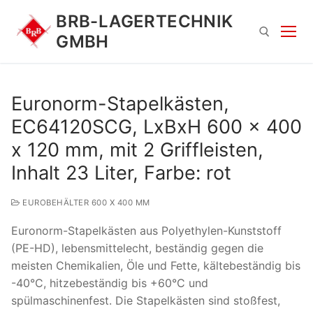
Zum
BRB-LAGERTECHNIK
Inhalt
GMBH
springen
Suchen nach:
Euronorm-Stapelkästen,
EC64120SCG, LxBxH 600 x 400
x 120 mm, mit 2 Griffleisten,
Inhalt 23 Liter, Farbe: rot
EUROBEHÄLTER 600 X 400 MM
Suchen
Euronorm-Stapelkästen aus Polyethylen-Kunststoff
nach:
(PE-HD), lebensmittelecht, beständig gegen die
meisten Chemikalien, Öle und Fette, kältebeständig bis
-40°C, hitzebeständig bis +60°C und
spülmaschinenfest. Die Stapelkästen sind stoßfest,