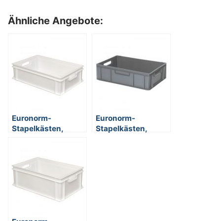
Ähnliche Angebote:
Euronorm-
Euronorm-
Stapelkästen,
Stapelkästen,
EC64170SC, LxBxH
EC64170SC, LxBxH
600 x 400 x 170
600 x 400 x 170
mm, mit 2
mm, mit 2
Durchfaßgrifen,
Durchfaßgrifen,
Inhalt 33 Liter,
Inhalt 33 Liter,
Farbe: weiß
Farbe: grau