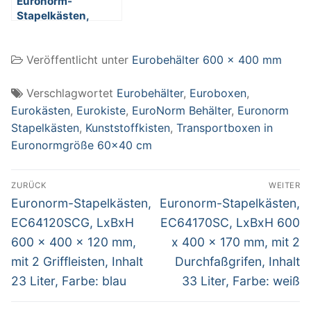
Euronorm-
Stapelkästen,
EC64220SC, LxBxH
600 x 400 x 220
Veröffentlicht unter
Eurobehälter 600 x 400 mm
mm, mit 2
Durchfaßgrifen,
Inhalt 43 Liter,
Verschlagwortet
Eurobehälter
,
Euroboxen
,
Farbe: weiß
Eurokästen
,
Eurokiste
,
EuroNorm Behälter
,
Euronorm
Stapelkästen
,
Kunststoffkisten
,
Transportboxen in
Euronormgröße 60x40 cm
Beitragsnavigation
ZURÜCK
WEITER
Vorheriger
Nächster
Euronorm-Stapelkästen,
Euronorm-Stapelkästen,
Beitrag:
Beitrag:
EC64120SCG, LxBxH
EC64170SC, LxBxH 600
600 x 400 x 120 mm,
x 400 x 170 mm, mit 2
mit 2 Griffleisten, Inhalt
Durchfaßgrifen, Inhalt
23 Liter, Farbe: blau
33 Liter, Farbe: weiß