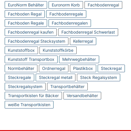
EuroNorm Behälter
Euronorm Korb
Fachbodenregal
Fachboden Regal
Fachbodenregale
Fachboden Regale
Fachbodenregalen
Fachbodenregal kaufen
Fachbodenregal Schwerlast
Fachbodenregal Stecksystem
Kellerregal
Kunststoffbox
Kunststoffkörbe
Kunststoff Transportbox
Mehrwegbehälter
Normbehälter
Ordnerregal
Plastikbox
Steckregal
Steckregale
Steckregal metall
Steck Regalsystem
Steckregalsystem
Transportbehälter
Transportkisten für Bäcker
Versandbehälter
weiße Transportkisten