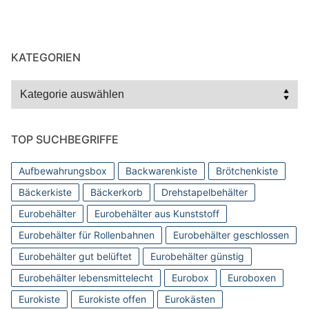
KATEGORIEN
Kategorien
TOP SUCHBEGRIFFE
Aufbewahrungsbox
Backwarenkiste
Brötchenkiste
Bäckerkiste
Bäckerkorb
Drehstapelbehälter
Eurobehälter
Eurobehälter aus Kunststoff
Eurobehälter für Rollenbahnen
Eurobehälter geschlossen
Eurobehälter gut belüftet
Eurobehälter günstig
Eurobehälter lebensmittelecht
Eurobox
Euroboxen
Eurokiste
Eurokiste offen
Eurokästen