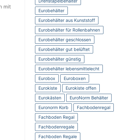
Drehstapelbehälter
n mit
Eurobehälter
Eurobehälter aus Kunststoff
Eurobehälter für Rollenbahnen
Eurobehälter geschlossen
Eurobehälter gut belüftet
Eurobehälter günstig
Eurobehälter lebensmittelecht
Eurobox
Euroboxen
Eurokiste
Eurokiste offen
Eurokästen
EuroNorm Behälter
Euronorm Korb
Fachbodenregal
Fachboden Regal
Fachbodenregale
Fachboden Regale