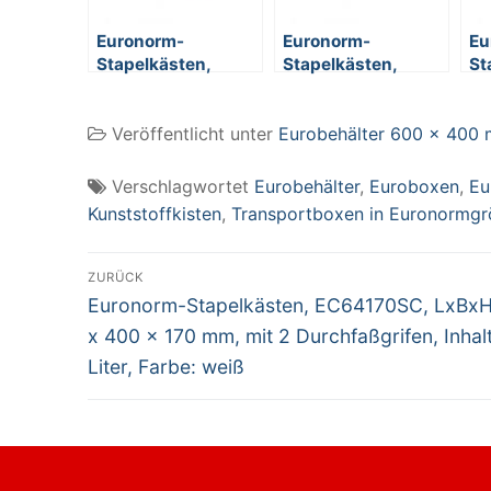
Euronorm-
Euronorm-
Eu
Stapelkästen,
Stapelkästen,
St
EC64120SCG,
EC64170SC, LxBxH
EC
LxBxH 600 x 400 x
600 x 400 x 170
60
Veröffentlicht unter
Eurobehälter 600 x 400
120 mm, mit 2
mm, mit 2
mm
Griffleisten, Inhalt
Durchfaßgrifen,
Du
23 Liter, Farbe: rot
Inhalt 33 Liter,
In
Verschlagwortet
Eurobehälter
,
Euroboxen
,
Eu
Farbe: weiß
Fa
Kunststoffkisten
,
Transportboxen in Euronormg
Beitragsnavigation
ZURÜCK
Vorheriger
Euronorm-Stapelkästen, EC64170SC, LxBx
Beitrag:
x 400 x 170 mm, mit 2 Durchfaßgrifen, Inhal
Liter, Farbe: weiß