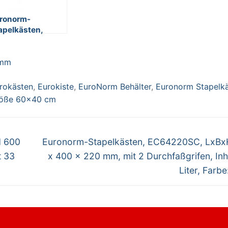
ronorm-
apelkästen,
64220SC, LxBxH
0 x 400 x 220
 mm
, mit 2
rchfaßgrifen,
halt 43 Liter,
rokästen
,
Eurokiste
,
EuroNorm Behälter
,
Euronorm Stapelk
rbe: weiß
röße 60x40 cm
Nächster
H 600
Euronorm-Stapelkästen, EC64220SC, LxBx
Beitrag:
t 33
x 400 x 220 mm, mit 2 Durchfaßgrifen, Inh
Liter, Farbe