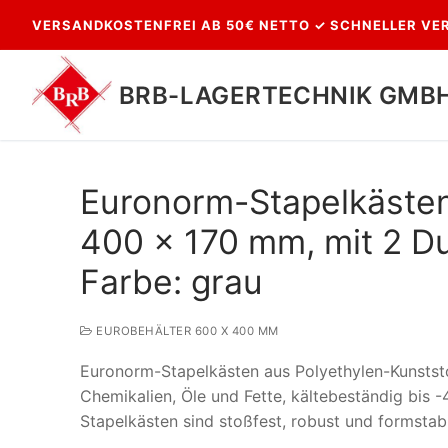
Zum
VERSANDKOSTENFREI AB 50€ NETTO ✓ SCHNELLER VER
Inhalt
springen
BRB-LAGERTECHNIK GMB
Euronorm-Stapelkäste
400 x 170 mm, mit 2 Dur
Farbe: grau
EUROBEHÄLTER 600 X 400 MM
Suchen
Euronorm-Stapelkästen aus Polyethylen-Kunststo
nach:
Chemikalien, Öle und Fette, kältebeständig bis 
Stapelkästen sind stoßfest, robust und formstab