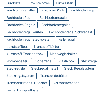
Eurokiste
Eurokiste offen
Eurokästen
EuroNorm Behälter
Euronorm Korb
Fachbodenregal
Fachboden Regal
Fachbodenregale
Fachboden Regale
Fachbodenregalen
Fachbodenregal kaufen
Fachbodenregal Schwerlast
Fachbodenregal Stecksystem
Kellerregal
Kunststoffbox
Kunststoffkörbe
Kunststoff Transportbox
Mehrwegbehälter
Normbehälter
Ordnerregal
Plastikbox
Steckregal
Steckregale
Steckregal metall
Steck Regalsystem
Steckregalsystem
Transportbehälter
Transportkisten für Bäcker
Versandbehälter
weiße Transportkisten