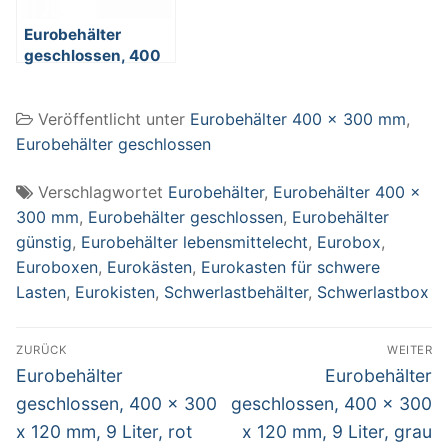
Eurobehälter
geschlossen, 400
x 300 x 210 mm, 17
Liter, blau
Veröffentlicht unter
Eurobehälter 400 x 300 mm
,
Eurobehälter geschlossen
Verschlagwortet
Eurobehälter
,
Eurobehälter 400 x
300 mm
,
Eurobehälter geschlossen
,
Eurobehälter
günstig
,
Eurobehälter lebensmittelecht
,
Eurobox
,
Euroboxen
,
Eurokästen
,
Eurokasten für schwere
Lasten
,
Eurokisten
,
Schwerlastbehälter
,
Schwerlastbox
Beitragsnavigation
ZURÜCK
WEITER
Vorheriger
Nächster
Eurobehälter
Eurobehälter
Beitrag:
Beitrag:
geschlossen, 400 x 300
geschlossen, 400 x 300
x 120 mm, 9 Liter, rot
x 120 mm, 9 Liter, grau