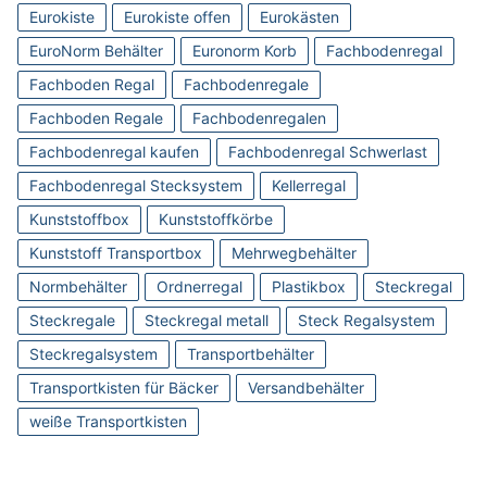
Eurokiste
Eurokiste offen
Eurokästen
EuroNorm Behälter
Euronorm Korb
Fachbodenregal
Fachboden Regal
Fachbodenregale
Fachboden Regale
Fachbodenregalen
Fachbodenregal kaufen
Fachbodenregal Schwerlast
Fachbodenregal Stecksystem
Kellerregal
Kunststoffbox
Kunststoffkörbe
Kunststoff Transportbox
Mehrwegbehälter
Normbehälter
Ordnerregal
Plastikbox
Steckregal
Steckregale
Steckregal metall
Steck Regalsystem
Steckregalsystem
Transportbehälter
Transportkisten für Bäcker
Versandbehälter
weiße Transportkisten