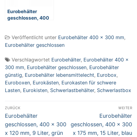
Eurobehälter
geschlossen, 400
x 300 x 210 mm, 17
Liter, blau
Veröffentlicht unter
Eurobehälter 400 x 300 mm
,
Eurobehälter geschlossen
Verschlagwortet
Eurobehälter
,
Eurobehälter 400 x
300 mm
,
Eurobehälter geschlossen
,
Eurobehälter
günstig
,
Eurobehälter lebensmittelecht
,
Eurobox
,
Euroboxen
,
Eurokästen
,
Eurokasten für schwere
Lasten
,
Eurokisten
,
Schwerlastbehälter
,
Schwerlastbox
Beitragsnavigation
ZURÜCK
WEITER
Vorheriger
Nächster
Eurobehälter
Eurobehälter
Beitrag:
Beitrag:
geschlossen, 400 x 300
geschlossen, 400 x 300
x 120 mm, 9 Liter, grün
x 175 mm, 15 Liter, blau