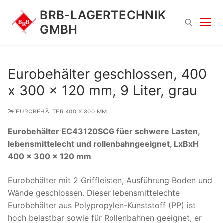
Zum
BRB-LAGERTECHNIK
Inhalt
GMBH
springen
Suchen nach:
Eurobehälter geschlossen, 400
x 300 x 120 mm, 9 Liter, grau
EUROBEHÄLTER 400 X 300 MM
Eurobehälter EC43120SCG füer schwere Lasten,
lebensmittelecht und rollenbahngeeignet, LxBxH
400 x 300 x 120 mm
Suchen
nach:
Eurobehälter mit 2 Griffleisten, Ausführung Boden und
Wände geschlossen. Dieser lebensmittelechte
Eurobehälter aus Polypropylen-Kunststoff (PP) ist
hoch belastbar sowie für Rollenbahnen geeignet, er