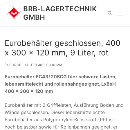
Zum
BRB-LAGERTECHNIK
Inhalt
GMBH
springen
Suchen nach:
Eurobehälter geschlossen, 400
x 300 x 120 mm, 9 Liter, rot
EUROBEHÄLTER 400 X 300 MM
Eurobehälter EC43120SCG füer schwere Lasten,
lebensmittelecht und rollenbahngeeignet, LxBxH
400 x 300 x 120 mm
Suchen
nach:
Eurobehälter mit 2 Griffleisten, Ausführung Boden und
Wände geschlossen. Dieser lebensmittelechte
Eurobehälter aus Polypropylen-Kunststoff (PP) ist
hoch belastbar sowie für Rollenbahnen geeignet, er