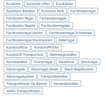
Eurokiste
Eurokiste offen
Eurokästen
EuroNorm Behälter
Euronorm Korb
Fachbodenregal
Fachboden Regal
Fachbodenregale
Fachboden Regale
Fachbodenregalen
Fachbodenregal kaufen
Fachbodenregal Schwerlast
Fachbodenregal Stecksystem
Kellerregal
Kunststoffbox
Kunststoffkörbe
Kunststoff Transportbox
Mehrwegbehälter
Normbehälter
Ordnerregal
Plastikbox
Steckregal
Steckregale
Steckregal metall
Steck Regalsystem
Steckregalsystem
Transportbehälter
Transportkisten für Bäcker
Versandbehälter
weiße Transportkisten