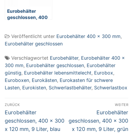
Eurobehälter
geschlossen, 400
x 300 x 210 mm, 17
Liter, blau
Veröffentlicht unter
Eurobehälter 400 x 300 mm
,
Eurobehälter geschlossen
Verschlagwortet
Eurobehälter
,
Eurobehälter 400 x
300 mm
,
Eurobehälter geschlossen
,
Eurobehälter
günstig
,
Eurobehälter lebensmittelecht
,
Eurobox
,
Euroboxen
,
Eurokästen
,
Eurokasten für schwere
Lasten
,
Eurokisten
,
Schwerlastbehälter
,
Schwerlastbox
Beitragsnavigation
ZURÜCK
WEITER
Vorheriger
Nächster
Eurobehälter
Eurobehälter
Beitrag:
Beitrag:
geschlossen, 400 x 300
geschlossen, 400 x 300
x 120 mm, 9 Liter, blau
x 120 mm, 9 Liter, grün