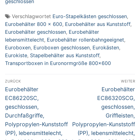
geschlossen
LxBxH 800 x 600 x
420 mm, 172 Liter,
Verschlagwortet
Euro-Stapelkästen geschlossen
,
grau
Eurobehälter 800 x 600
,
Eurobehälter aus Kunststoff
,
Eurobehälter geschlossen
,
Eurobehälter
lebensmittelecht
,
Eurobehälter rollenbahngeeignet
,
Euroboxen
,
Euroboxen geschlossen
,
Eurokästen
,
Eurokiste
,
Stapelbehälter aus Kunststoff
,
Transportboxen in Euronormgröße 800x600
Beitragsnavigation
ZURÜCK
WEITER
Vorheriger
Nächster
Eurobehälter
Eurobehälter
Beitrag:
Beitrag:
EC86220SC,
EC86320SCG,
geschlossen,
geschlossen,
Durchfaßgriffe,
Griffleisten,
Polypropylen-Kunststoff
Polypropylen-Kunststoff
(PP), lebensmittelecht,
(PP), lebensmittelecht,