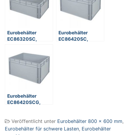
Eurobehälter
Eurobehälter
EC86320SC,
EC86420SC,
geschlossen,
geschlossen,
Durchfaßgriffe,
Durchfaßgriffe,
Polypropylen-
Polypropylen-
Kunststoff (PP),
Kunststoff (PP),
lebensmittelecht,
lebensmittelecht,
LxBxH 800 x 600 x
LxBxH 800 x 600 x
320 mm, 130 Liter,
420 mm, 172 Liter,
grau
grau
Eurobehälter
EC86420SCG,
geschlossen,
Griffleisten,
Veröffentlicht unter
Eurobehälter 800 x 600 mm
,
Polypropylen-
Kunststoff (PP),
Eurobehälter für schwere Lasten
,
Eurobehälter
lebensmittelecht,