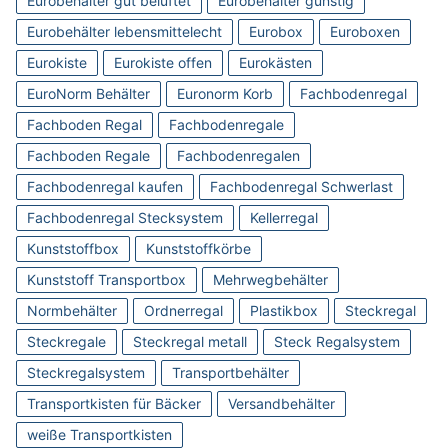
Eurobehälter gut belüftet
Eurobehälter günstig
Eurobehälter lebensmittelecht
Eurobox
Euroboxen
Eurokiste
Eurokiste offen
Eurokästen
EuroNorm Behälter
Euronorm Korb
Fachbodenregal
Fachboden Regal
Fachbodenregale
Fachboden Regale
Fachbodenregalen
Fachbodenregal kaufen
Fachbodenregal Schwerlast
Fachbodenregal Stecksystem
Kellerregal
Kunststoffbox
Kunststoffkörbe
Kunststoff Transportbox
Mehrwegbehälter
Normbehälter
Ordnerregal
Plastikbox
Steckregal
Steckregale
Steckregal metall
Steck Regalsystem
Steckregalsystem
Transportbehälter
Transportkisten für Bäcker
Versandbehälter
weiße Transportkisten