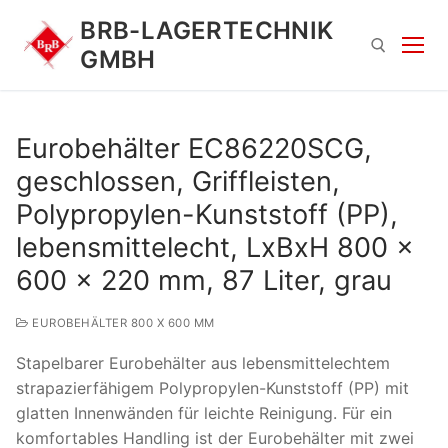
Zum
BRB-LAGERTECHNIK
Inhalt
GMBH
springen
Suchen nach:
Eurobehälter EC86220SCG,
geschlossen, Griffleisten,
Polypropylen-Kunststoff (PP),
lebensmittelecht, LxBxH 800 x
600 x 220 mm, 87 Liter, grau
Suchen
EUROBEHÄLTER 800 X 600 MM
nach:
Stapelbarer Eurobehälter aus lebensmittelechtem
strapazierfähigem Polypropylen-Kunststoff (PP) mit
glatten Innenwänden für leichte Reinigung. Für ein
komfortables Handling ist der Eurobehälter mit zwei