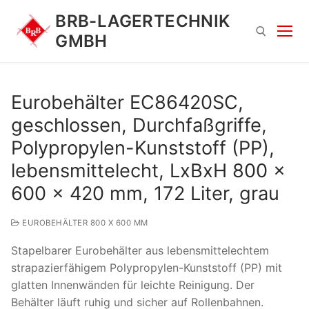
Zum
BRB-LAGERTECHNIK
Inhalt
GMBH
springen
Suchen nach:
Eurobehälter EC86420SC,
geschlossen, Durchfaßgriffe,
Polypropylen-Kunststoff (PP),
lebensmittelecht, LxBxH 800 x
600 x 420 mm, 172 Liter, grau
Suchen
EUROBEHÄLTER 800 X 600 MM
nach:
Stapelbarer Eurobehälter aus lebensmittelechtem
strapazierfähigem Polypropylen-Kunststoff (PP) mit
glatten Innenwänden für leichte Reinigung. Der
Behälter läuft ruhig und sicher auf Rollenbahnen.