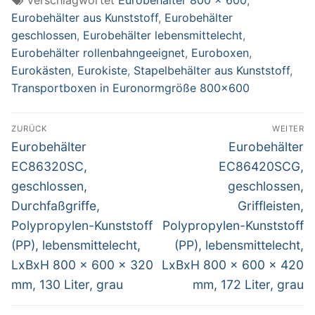
grau
Eurobehälter aus Kunststoff
,
Eurobehälter
geschlossen
,
Eurobehälter lebensmittelecht
,
Eurobehälter rollenbahngeeignet
,
Euroboxen
,
Eurokästen
,
Eurokiste
,
Stapelbehälter aus Kunststoff
,
Transportboxen in Euronormgröße 800x600
Beitragsnavigation
ZURÜCK
WEITER
Vorheriger
Nächster
Eurobehälter
Eurobehälter
Beitrag:
Beitrag:
EC86320SC,
EC86420SCG,
geschlossen,
geschlossen,
Durchfaßgriffe,
Griffleisten,
Polypropylen-Kunststoff
Polypropylen-Kunststoff
(PP), lebensmittelecht,
(PP), lebensmittelecht,
LxBxH 800 x 600 x 320
LxBxH 800 x 600 x 420
mm, 130 Liter, grau
mm, 172 Liter, grau