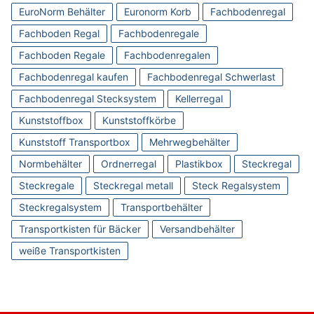
EuroNorm Behälter
Euronorm Korb
Fachbodenregal
Fachboden Regal
Fachbodenregale
Fachboden Regale
Fachbodenregalen
Fachbodenregal kaufen
Fachbodenregal Schwerlast
Fachbodenregal Stecksystem
Kellerregal
Kunststoffbox
Kunststoffkörbe
Kunststoff Transportbox
Mehrwegbehälter
Normbehälter
Ordnerregal
Plastikbox
Steckregal
Steckregale
Steckregal metall
Steck Regalsystem
Steckregalsystem
Transportbehälter
Transportkisten für Bäcker
Versandbehälter
weiße Transportkisten