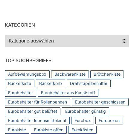
KATEGORIEN
Kategorien
TOP SUCHBEGRIFFE
Aufbewahrungsbox
Backwarenkiste
Brötchenkiste
Bäckerkiste
Bäckerkorb
Drehstapelbehälter
Eurobehälter
Eurobehälter aus Kunststoff
Eurobehälter für Rollenbahnen
Eurobehälter geschlossen
Eurobehälter gut belüftet
Eurobehälter günstig
Eurobehälter lebensmittelecht
Eurobox
Euroboxen
Eurokiste
Eurokiste offen
Eurokästen