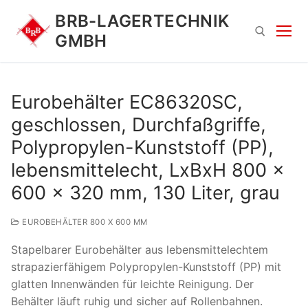
Zum
BRB-LAGERTECHNIK
Inhalt
GMBH
springen
Suchen nach:
Eurobehälter EC86320SC,
geschlossen, Durchfaßgriffe,
Polypropylen-Kunststoff (PP),
lebensmittelecht, LxBxH 800 x
600 x 320 mm, 130 Liter, grau
Suchen
EUROBEHÄLTER 800 X 600 MM
nach:
Stapelbarer Eurobehälter aus lebensmittelechtem
strapazierfähigem Polypropylen-Kunststoff (PP) mit
glatten Innenwänden für leichte Reinigung. Der
Behälter läuft ruhig und sicher auf Rollenbahnen.