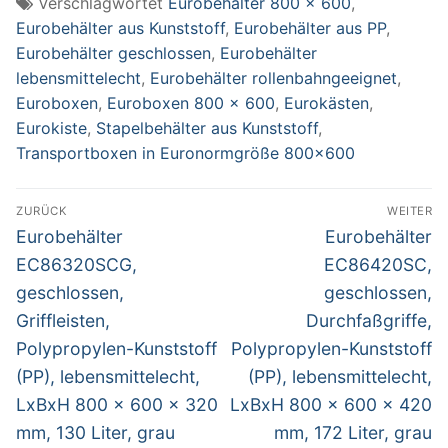
Verschlagwortet
Eurobehälter 800 x 600
,
grau
Eurobehälter aus Kunststoff
,
Eurobehälter aus PP
,
Eurobehälter geschlossen
,
Eurobehälter
lebensmittelecht
,
Eurobehälter rollenbahngeeignet
,
Euroboxen
,
Euroboxen 800 x 600
,
Eurokästen
,
Eurokiste
,
Stapelbehälter aus Kunststoff
,
Transportboxen in Euronormgröße 800x600
Beitragsnavigation
ZURÜCK
WEITER
Vorheriger
Nächster
Eurobehälter
Eurobehälter
Beitrag:
Beitrag:
EC86320SCG,
EC86420SC,
geschlossen,
geschlossen,
Griffleisten,
Durchfaßgriffe,
Polypropylen-Kunststoff
Polypropylen-Kunststoff
(PP), lebensmittelecht,
(PP), lebensmittelecht,
LxBxH 800 x 600 x 320
LxBxH 800 x 600 x 420
mm, 130 Liter, grau
mm, 172 Liter, grau