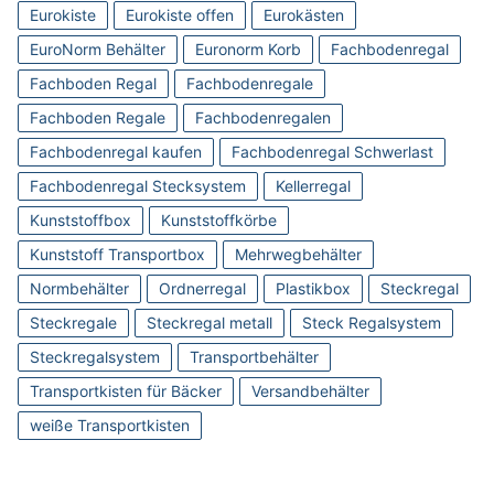
Eurokiste
Eurokiste offen
Eurokästen
EuroNorm Behälter
Euronorm Korb
Fachbodenregal
Fachboden Regal
Fachbodenregale
Fachboden Regale
Fachbodenregalen
Fachbodenregal kaufen
Fachbodenregal Schwerlast
Fachbodenregal Stecksystem
Kellerregal
Kunststoffbox
Kunststoffkörbe
Kunststoff Transportbox
Mehrwegbehälter
Normbehälter
Ordnerregal
Plastikbox
Steckregal
Steckregale
Steckregal metall
Steck Regalsystem
Steckregalsystem
Transportbehälter
Transportkisten für Bäcker
Versandbehälter
weiße Transportkisten