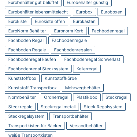
Eurobehälter gut belüftet
Eurobehälter günstig
Eurobehälter lebensmittelecht
Eurobox
Euroboxen
Eurokiste
Eurokiste offen
Eurokästen
EuroNorm Behälter
Euronorm Korb
Fachbodenregal
Fachboden Regal
Fachbodenregale
Fachboden Regale
Fachbodenregalen
Fachbodenregal kaufen
Fachbodenregal Schwerlast
Fachbodenregal Stecksystem
Kellerregal
Kunststoffbox
Kunststoffkörbe
Kunststoff Transportbox
Mehrwegbehälter
Normbehälter
Ordnerregal
Plastikbox
Steckregal
Steckregale
Steckregal metall
Steck Regalsystem
Steckregalsystem
Transportbehälter
Transportkisten für Bäcker
Versandbehälter
weiße Transportkisten