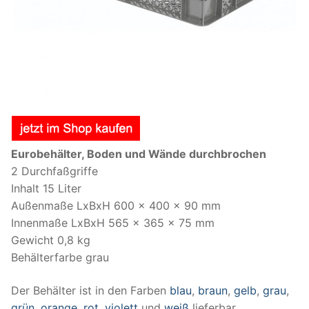
Eurobehälter, Boden und Wände durchbrochen
2 Durchfaßgriffe
Inhalt 15 Liter
Außenmaße LxBxH 600 x 400 x 90 mm
Innenmaße LxBxH 565 x 365 x 75 mm
Gewicht 0,8 kg
Behälterfarbe grau
Der Behälter ist in den Farben
blau
,
braun
,
gelb
,
grau
,
grün
,
orange
,
rot
,
violett
und
weiß
lieferbar.