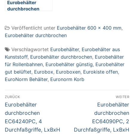
Eurobehälter
durchbrochen
EC64240PC, 4
Durchfaßgriffe,
Veröffentlicht unter
Eurobehälter 600 x 400 mm
,
LxBxH 600 x 400 x
240 mm, 43 Liter,
Eurobehälter durchbrochen
orange
Verschlagwortet
Eurobehälter
,
Eurobehälter aus
Kunststoff
,
Eurobehälter durchbrochen
,
Eurobehälter
für Rollenbahnen
,
Eurobehälter günstig
,
Eurobehälter
gut belüftet
,
Eurobox
,
Euroboxen
,
Eurokiste offen
,
EuroNorm Behälter
,
Euronorm Korb
Beitragsnavigation
ZURÜCK
WEITER
Vorheriger
Nächster
Eurobehälter
Eurobehälter
Beitrag:
Beitrag:
durchbrochen
durchbrochen
EC64240PC, 4
EC64090PC, 2
Durchfaßgriffe, LxBxH
Durchfaßgriffe, LxBxH