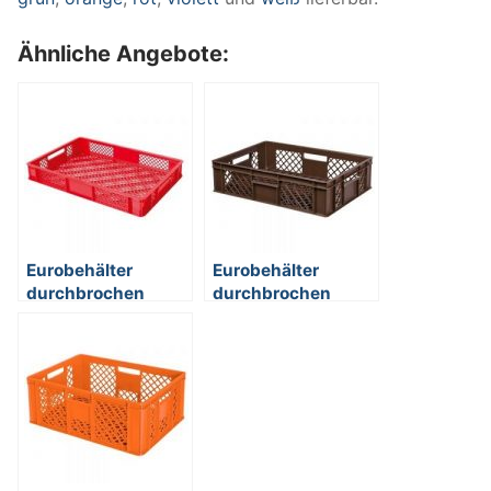
Ähnliche Angebote:
Eurobehälter
Eurobehälter
durchbrochen
durchbrochen
EC64090PC, 2
EC64150PC, 4
Durchfaßgriffe,
Durchfaßgriffe,
LxBxH 600 x 400 x
LxBxH 600 x 400 x
90 mm, 15 Liter, rot
150 mm, 27 Liter,
braun