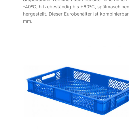
-40ºC, hitzebeständig bis +60ºC, spülmaschine
hergestellt. Dieser Eurobehälter ist kombinierb
mm.