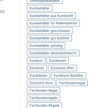
Drehstapelbehälter
Eurobehälter
400
Eurobehälter aus Kunststoff
Eurobehälter für Rollenbahnen
Eurobehälter geschlossen
Eurobehälter gut belüftet
Eurobehälter günstig
Eurobehälter lebensmittelecht
Eurobox
Euroboxen
Eurokiste
Eurokiste offen
Eurokästen
EuroNorm Behälter
Euronorm Korb
Fachbodenregal
Fachboden Regal
Fachbodenregale
Fachboden Regale