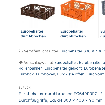
Eurobehälter
Eurobehälter
Eu
durchbrochen
durchbrochen
du
EC64150PC, 4
EC64240PC, 4
EC
Durchfaßgriffe,
Durchfaßgriffe,
Du
Veröffentlicht unter
Eurobehälter 600 x 400
LxBxH 600 x 400 x
LxBxH 600 x 400 x
Lx
150 mm, 27 Liter,
240 mm, 43 Liter,
32
braun
orange
gr
Verschlagwortet
Eurobehälter
,
Eurobehälter a
Rollenbahnen
,
Eurobehälter gelocht
,
Eurobehälte
Eurobox
,
Euroboxen
,
Eurokiste offen
,
EuroNorm 
Beitragsnavigation
ZURÜCK
Vorheriger
Eurobehälter durchbrochen EC64090PC, 2
Beitrag:
Durchfaßgriffe, LxBxH 600 x 400 x 90 mm,