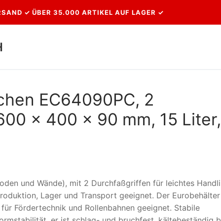
SAND ✓ ÜBER 35.000 ARTIKEL AUF LAGER ✓
H
Suchen nach:
ochen EC64090PC, 2
600 x 400 x 90 mm, 15 Liter,
oden und Wände), mit 2 Durchfaßgriffen für leichtes Handli
 Produktion, Lager und Transport geeignet. Der Eurobehälter 
für Fördertechnik und Rollenbahnen geeignet. Stabile
rmstabilität, er ist schlag- und bruchfest, kältebeständig b