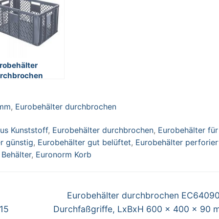
robehälter
rchbrochen
64320PC, 4
rchfaßgriffe,
 mm
,
Eurobehälter durchbrochen
BxH 600 x 400 x
0 mm, 63 Liter,
au
us Kunststoff
,
Eurobehälter durchbrochen
,
Eurobehälter für
r günstig
,
Eurobehälter gut belüftet
,
Eurobehälter perforier
Behälter
,
Euronorm Korb
Nächster
Eurobehälter durchbrochen EC64090
Beitrag:
 15
Durchfaßgriffe, LxBxH 600 x 400 x 90 