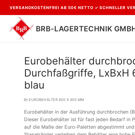
Zum
VERSANDKOSTENFREI AB 50€ NETTO ✓ SCHNELLER VER
Inhalt
springen
BRB-LAGERTECHNIK GMB
Eurobehälter durchbr
Durchfaßgriffe, LxBxH 
blau
EUROBEHÄLTER 600 X 400 MM
Suchen
Eurobehälter in der Ausführung durchbrochen (B
nach:
Dieser Eurobehälter ist für fast jeden Bedarf in
auf die Maße der Euro-Paletten abgestimmt und 
Stapelränder verleihen dem Behälter eine hohe Fo