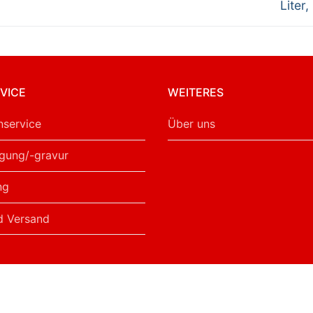
Liter,
VICE
WEITERES
service
Über uns
gung/-gravur
ng
d Versand