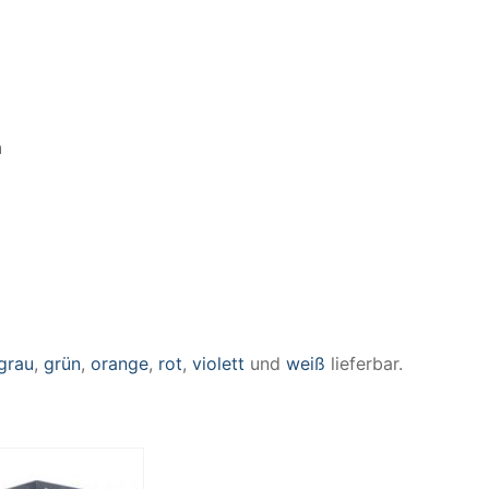
n
grau
,
grün
,
orange
,
rot
,
violett
und
weiß
lieferbar.