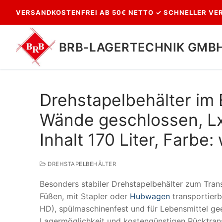
Zum
VERSANDKOSTENFREI AB 50€ NETTO ✓ SCHNELLER VER
Inhalt
springen
BRB-LAGERTECHNIK GMB
Drehstapelbehälter im
Wände geschlossen, L
Inhalt 170 Liter, Farbe:
DREHSTAPELBEHÄLTER
Suchen
Besonders stabiler Drehstapelbehälter zum Tran
nach:
Füßen, mit Stapler oder
Hubwagen
transportierb
HD), spülmaschinenfest und für Lebensmittel ge
Lagermöglichkeit und kostengünstigen Rücktransp