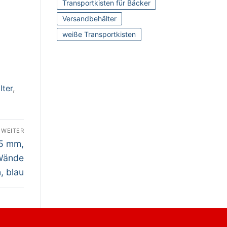
Transportkisten für Bäcker
Versandbehälter
weiße Transportkisten
lter
,
WEITER
,5 mm,
 Wände
, blau