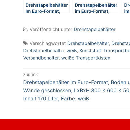
Drehstapelbehälter
Drehstapelbehälter
Dr
im Euro-Format,
im Euro-Format,
im
Boden und Wände
Boden und Wände
Bo
geschlossen,
geschlossen,
ge
Veröffentlicht unter
Drehstapelbehälter
LxBxH 800 x 600 x
LxBxH 800 x 600 x
x 
330 mm, Inhalt 110
505 mm, Inhalt 170
In
Liter, Farbe: weiß
Liter, Farbe: weiß
Fa
Verschlagwortet
Drehstapelbehälter
,
Drehsta
Drehstapelbehälter weiß
,
Kunststoff Transportb
Versandbehälter
,
weiße Transportkisten
Beitragsnavigation
ZURÜCK
Vorheriger
Drehstapelbehälter im Euro-Format, Boden 
Beitrag:
Wände geschlossen, LxBxH 800 x 600 x 5
Inhalt 170 Liter, Farbe: weiß