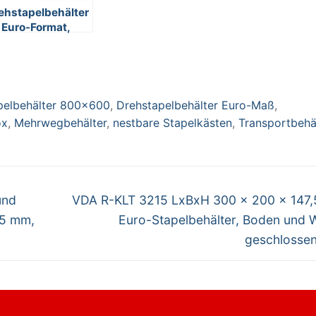
ehstapelbehälter
 Euro-Format,
den und Wände
schlossen, 800
600 x 220 mm,
halt 80 Liter,
rbe: weiß
pelbehälter 800x600
,
Drehstapelbehälter Euro-Maß
,
ox
,
Mehrwegbehälter
,
nestbare Stapelkästen
,
Transportbehä
Nächster
und
VDA R-KLT 3215 LxBxH 300 x 200 x 147
Beitrag:
05 mm,
Euro-Stapelbehälter, Boden und
geschlossen