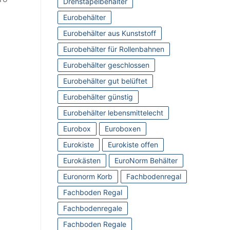
Drehstapelbehälter
Eurobehälter
Eurobehälter aus Kunststoff
Eurobehälter für Rollenbahnen
Eurobehälter geschlossen
Eurobehälter gut belüftet
Eurobehälter günstig
Eurobehälter lebensmittelecht
Eurobox
Euroboxen
Eurokiste
Eurokiste offen
Eurokästen
EuroNorm Behälter
Euronorm Korb
Fachbodenregal
Fachboden Regal
Fachbodenregale
Fachboden Regale