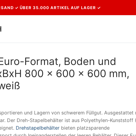
SAND ✓ ÜBER 35.000 ARTIKEL AUF LAGER ✓
H
Suchen nach:
 Euro-Format, Boden und
xBxH 800 x 600 x 600 mm,
 weiß
sportieren und Lagern von schwerem Füllgut. Ausgestattet 
ar. Der Dreh-Stapelbehälter ist aus Polyethylen-Kunststoff 
eignet.
Drehstapelbehälter
bieten platzsparende
ort durch Ineinanderstellen der leeren Behälter. Dieser Eu