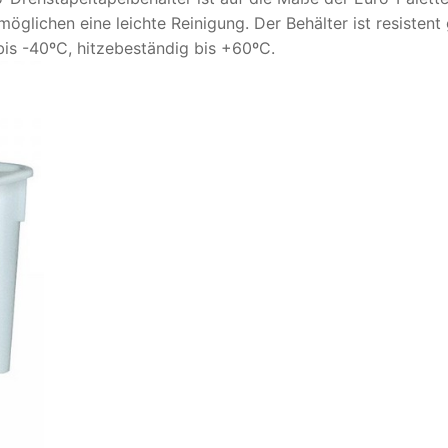
glichen eine leichte Reinigung. Der Behälter ist resistent
bis -40ºC, hitzebeständig bis +60ºC.