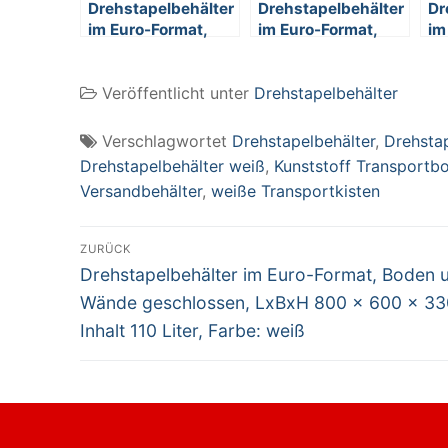
Drehstapelbehälter
Drehstapelbehälter
Dr
im Euro-Format,
im Euro-Format,
im
Boden und Wände
Boden und Wände
Bo
geschlossen,
geschlossen,
ge
Veröffentlicht unter
Drehstapelbehälter
LxBxH 800 x 600 x
LxBxH 800 x 600 x
x 
330 mm, Inhalt 110
600 mm, Inhalt 170
In
Liter, Farbe: weiß
Liter, Farbe: weiß
Fa
Verschlagwortet
Drehstapelbehälter
,
Drehsta
Drehstapelbehälter weiß
,
Kunststoff Transportb
Versandbehälter
,
weiße Transportkisten
Beitragsnavigation
ZURÜCK
Vorheriger
Drehstapelbehälter im Euro-Format, Boden 
Beitrag:
Wände geschlossen, LxBxH 800 x 600 x 3
Inhalt 110 Liter, Farbe: weiß