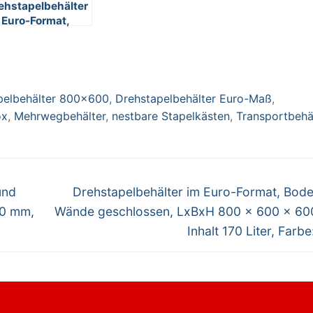
ehstapelbehälter
 Euro-Format,
den und Wände
schlossen, 800
600 x 220 mm,
halt 80 Liter,
rbe: weiß
pelbehälter 800x600
,
Drehstapelbehälter Euro-Maß
,
ox
,
Mehrwegbehälter
,
nestbare Stapelkästen
,
Transportbehä
Nächster
und
Drehstapelbehälter im Euro-Format, Bod
Beitrag:
30 mm,
Wände geschlossen, LxBxH 800 x 600 x 60
Inhalt 170 Liter, Farb