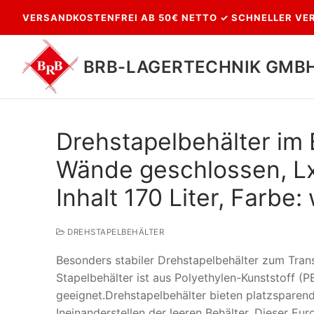
Zum
VERSANDKOSTENFREI AB 50€ NETTO ✓ SCHNELLER VER
Inhalt
springen
BRB-LAGERTECHNIK GMB
Drehstapelbehälter im
Wände geschlossen, L
Inhalt 170 Liter, Farbe:
DREHSTAPELBEHÄLTER
Suchen
Besonders stabiler Drehstapelbehälter zum Tran
nach:
Stapelbehälter ist aus Polyethylen-Kunststoff (
geeignet.Drehstapelbehälter bieten platzsparen
Ineinanderstellen der leeren Behälter. Dieser Eu