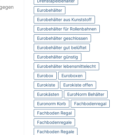
Drehstapelbehälter
 gegen
Eurobehälter
Eurobehälter aus Kunststoff
Eurobehälter für Rollenbahnen
Eurobehälter geschlossen
Eurobehälter gut belüftet
Eurobehälter günstig
Eurobehälter lebensmittelecht
Eurobox
Euroboxen
Eurokiste
Eurokiste offen
Eurokästen
EuroNorm Behälter
Euronorm Korb
Fachbodenregal
Fachboden Regal
Fachbodenregale
Fachboden Regale