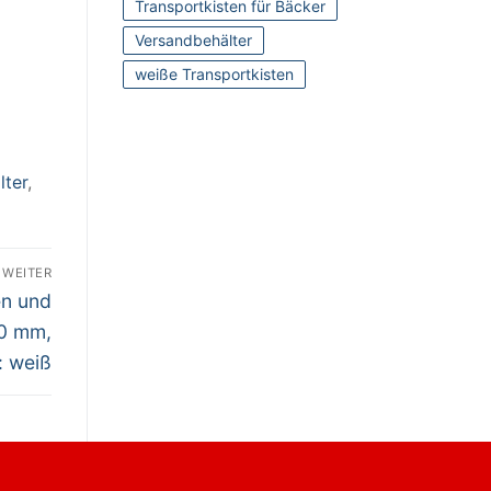
Transportkisten für Bäcker
Versandbehälter
weiße Transportkisten
lter
,
WEITER
en und
0 mm,
e: weiß