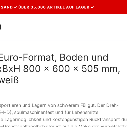
SAND ✓ ÜBER 35.000 ARTIKEL AUF LAGER ✓
H
Suchen nach:
 Euro-Format, Boden und
xBxH 800 x 600 x 505 mm,
 weiß
sportieren und Lagern von schwerem Füllgut. Der Dreh-
PE-HD), spülmaschinenfest und für Lebensmittel
de Lagermöglichkeit und kostengünstigen Rücktransport du
ro-Drehstapeltapelbehälter ist auf die Maße der Euro-Palett