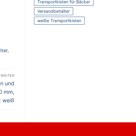
Transportkisten für Bäcker
Versandbehälter
weiße Transportkisten
lter
,
WEITER
en und
0 mm,
e: weiß