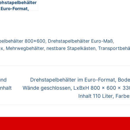
ehstapelbehälter
 Euro-Format,
den und Wände
schlossen,
BxH 800 x 600 x
0 mm, Inhalt 170
ter, Farbe: weiß
pelbehälter 800x600
,
Drehstapelbehälter Euro-Maß
,
ox
,
Mehrwegbehälter
,
nestbare Stapelkästen
,
Transportbehä
Nächster
und
Drehstapelbehälter im Euro-Format, Bod
Beitrag:
nhalt
Wände geschlossen, LxBxH 800 x 600 x 33
Inhalt 110 Liter, Farb