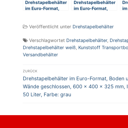
Drehstapelbehälter
Drehstapelbehälter
Dr
im Euro-Format,
im Euro-Format,
im
Boden und Wände
Boden und Wände
Bo
geschlossen,
geschlossen,
ge
Veröffentlicht unter
Drehstapelbehälter
LxBxH 800 x 600 x
LxBxH 800 x 600 x
Lx
330 mm, Inhalt 110
505 mm, Inhalt 170
60
Liter, Farbe: weiß
Liter, Farbe: weiß
Li
Verschlagwortet
Drehstapelbehälter
,
Drehsta
Drehstapelbehälter weiß
,
Kunststoff Transportb
Versandbehälter
Beitragsnavigation
ZURÜCK
Vorheriger
Drehstapelbehälter im Euro-Format, Boden 
Beitrag:
Wände geschlossen, 600 x 400 x 325 mm, I
50 Liter, Farbe: grau