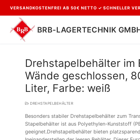
Zum
VERSANDKOSTENFREI AB 50€ NETTO ✓ SCHNELLER VER
Inhalt
springen
BRB-LAGERTECHNIK GMB
Drehstapelbehälter im
Wände geschlossen, 80
Liter, Farbe: weiß
DREHSTAPELBEHÄLTER
Suchen
Besonders stabiler Drehstapelbehälter zum Tran
nach:
Stapelbehälter ist aus Polyethylen-Kunststoff (
geeignet.Drehstapelbehälter bieten platzsparen
Ineinanderstellen der leeren Behälter. Dieser Eu