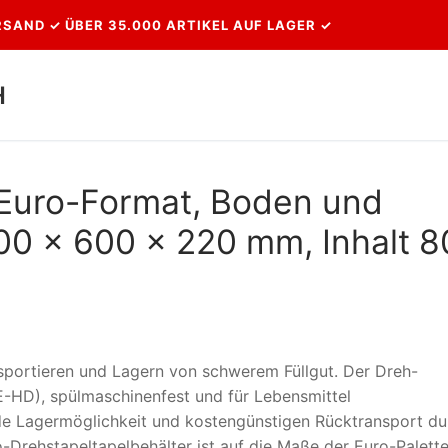
SAND ✓ ÜBER 35.000 ARTIKEL AUF LAGER ✓
H
Suchen nach:
 Euro-Format, Boden und
0 x 600 x 220 mm, Inhalt 8
sportieren und Lagern von schwerem Füllgut. Der Dreh-
PE-HD), spülmaschinenfest und für Lebensmittel
de Lagermöglichkeit und kostengünstigen Rücktransport du
ro-Drehstapeltapelbehälter ist auf die Maße der Euro-Palett