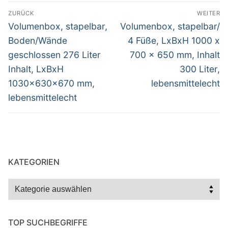
Beitragsnavigation
ZURÜCK
WEITER
Vorheriger
Nächster
Volumenbox, stapelbar,
Volumenbox, stapelbar/
Beitrag:
Beitrag:
Boden/Wände
4 Füße, LxBxH 1000 x
geschlossen 276 Liter
700 x 650 mm, Inhalt
Inhalt, LxBxH
300 Liter,
1030x630x670 mm,
lebensmittelecht
lebensmittelecht
KATEGORIEN
Kategorien
TOP SUCHBEGRIFFE