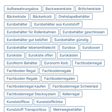
Aufbewahrungsbox
Backwarenkiste
Brötchenkiste
Bäckerkiste
Bäckerkorb
Drehstapelbehälter
Eurobehälter
Eurobehälter aus Kunststoff
Eurobehälter für Rollenbahnen
Eurobehälter geschlossen
Eurobehälter gut belüftet
Eurobehälter günstig
Eurobehälter lebensmittelecht
Eurobox
Euroboxen
Eurokiste
Eurokiste offen
Eurokästen
EuroNorm Behälter
Euronorm Korb
Fachbodenregal
Fachboden Regal
Fachbodenregale
Fachboden Regale
Fachbodenregalen
Fachbodenregal kaufen
Fachbodenregal Schwerlast
Fachbodenregal Stecksystem
Kellerregal
Kunststoffbox
Kunststoffkörbe
Kunststoff Transportbox
Mehrwegbehälter