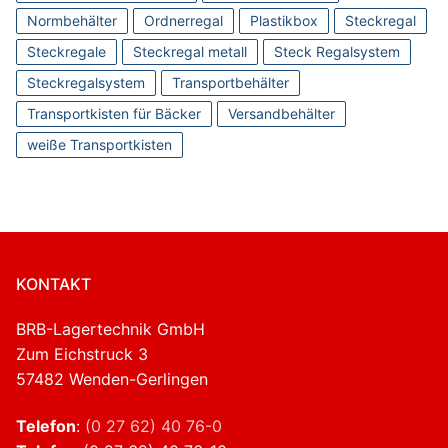
Normbehälter
Ordnerregal
Plastikbox
Steckregal
Steckregale
Steckregal metall
Steck Regalsystem
Steckregalsystem
Transportbehälter
Transportkisten für Bäcker
Versandbehälter
weiße Transportkisten
KONTAKT
BRB-Lagertechnik GmbH
Zum Eichstruck 3
57482 Wenden-Gerlingen
Telefon
:
(0 27 62) 40 76-0