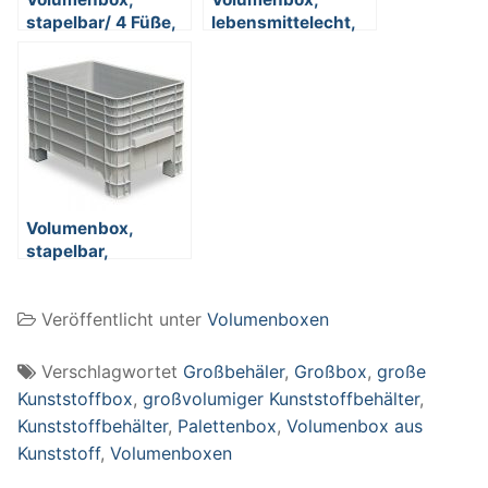
stapelbar/ 4 Füße,
lebensmittelecht,
LxBxH 1000 x 700
verrippte
x 650 mm, Inhalt
Außenwände,
300 Liter,
Polyethylen (PE-
lebensmittelecht
HD), bis 7-fach
stapelbar, LxBxH
1170 x 800 x 800
mm
Volumenbox,
stapelbar,
Boden/Wände
geschlossen 276
Veröffentlicht unter
Volumenboxen
Liter Inhalt, LxBxH
1030x630x670
mm,
Verschlagwortet
Großbehäler
,
Großbox
,
große
lebensmittelecht
Kunststoffbox
,
großvolumiger Kunststoffbehälter
,
Kunststoffbehälter
,
Palettenbox
,
Volumenbox aus
Kunststoff
,
Volumenboxen