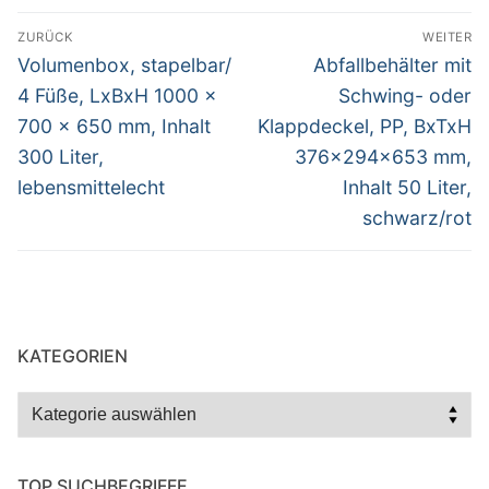
Beitragsnavigation
ZURÜCK
WEITER
Vorheriger
Nächster
Volumenbox, stapelbar/
Abfallbehälter mit
Beitrag:
Beitrag:
4 Füße, LxBxH 1000 x
Schwing- oder
700 x 650 mm, Inhalt
Klappdeckel, PP, BxTxH
300 Liter,
376x294x653 mm,
lebensmittelecht
Inhalt 50 Liter,
schwarz/rot
KATEGORIEN
Kategorien
TOP SUCHBEGRIFFE