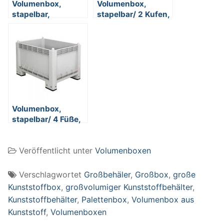
Volumenbox,
Volumenbox,
stapelbar,
stapelbar/ 2 Kufen,
Boden/Wände
LxBxH 1000 x 700
geschlossen 276
x 650 mm, Inhalt
Liter Inhalt, LxBxH
300 Liter,
1030x630x670
lebensmittelecht
mm,
lebensmittelecht
Volumenbox,
stapelbar/ 4 Füße,
LxBxH 1000 x 700
x 650 mm, Inhalt
Veröffentlicht unter
Volumenboxen
300 Liter,
lebensmittelecht
Verschlagwortet
Großbehäler
,
Großbox
,
große
Kunststoffbox
,
großvolumiger Kunststoffbehälter
,
Kunststoffbehälter
,
Palettenbox
,
Volumenbox aus
Kunststoff
,
Volumenboxen