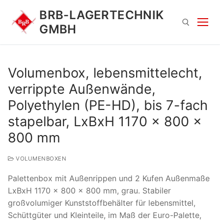
Zum
BRB-LAGERTECHNIK
Inhalt
GMBH
springen
Suchen nach:
Volumenbox, lebensmittelecht,
verrippte Außenwände,
Polyethylen (PE-HD), bis 7-fach
stapelbar, LxBxH 1170 x 800 x
800 mm
Suchen
VOLUMENBOXEN
nach:
Palettenbox mit Außenrippen und 2 Kufen Außenmaße
LxBxH 1170 x 800 x 800 mm, grau. Stabiler
großvolumiger Kunststoffbehälter für lebensmittel,
Schüttgüter und Kleinteile, im Maß der Euro-Palette,