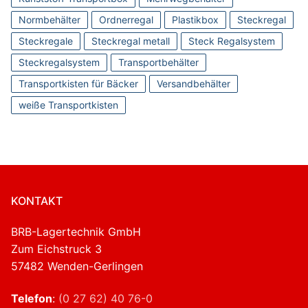
Normbehälter
Ordnerregal
Plastikbox
Steckregal
Steckregale
Steckregal metall
Steck Regalsystem
Steckregalsystem
Transportbehälter
Transportkisten für Bäcker
Versandbehälter
weiße Transportkisten
KONTAKT
BRB-Lagertechnik GmbH
Zum Eichstruck 3
57482 Wenden-Gerlingen
Telefon
:
(0 27 62) 40 76-0