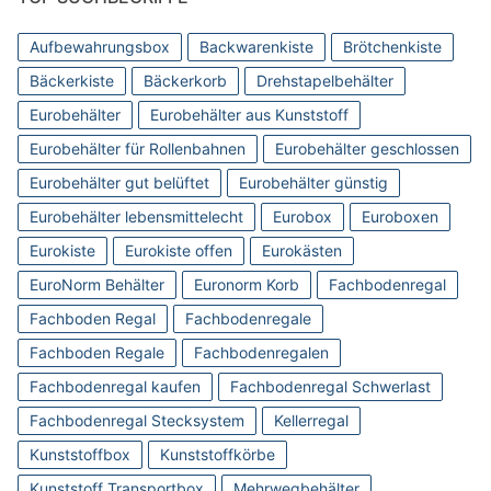
Aufbewahrungsbox
Backwarenkiste
Brötchenkiste
Bäckerkiste
Bäckerkorb
Drehstapelbehälter
Eurobehälter
Eurobehälter aus Kunststoff
Eurobehälter für Rollenbahnen
Eurobehälter geschlossen
Eurobehälter gut belüftet
Eurobehälter günstig
Eurobehälter lebensmittelecht
Eurobox
Euroboxen
Eurokiste
Eurokiste offen
Eurokästen
EuroNorm Behälter
Euronorm Korb
Fachbodenregal
Fachboden Regal
Fachbodenregale
Fachboden Regale
Fachbodenregalen
Fachbodenregal kaufen
Fachbodenregal Schwerlast
Fachbodenregal Stecksystem
Kellerregal
Kunststoffbox
Kunststoffkörbe
Kunststoff Transportbox
Mehrwegbehälter