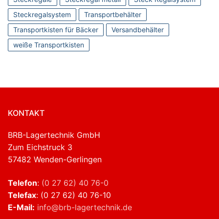
Steckregalsystem
Transportbehälter
Transportkisten für Bäcker
Versandbehälter
weiße Transportkisten
KONTAKT
BRB-Lagertechnik GmbH
Zum Eichstruck 3
57482 Wenden-Gerlingen
Telefon
:
(0 27 62) 40 76-0
Telefax
: (0 27 62) 40 76-10
E-Mail:
info@brb-lagertechnik.de