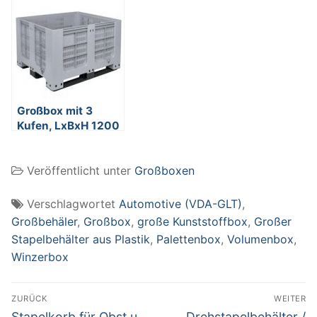
grau, 1200 x 800 x
300 Liter, 4
1000 mm, Boden
Lenkrollen
geschlossen,
Wände
durchbrochen
Großbox mit 3
Kufen, LxBxH 1200
x 1000 x 760 mm –
grau, Boden und
Veröffentlicht unter
Großboxen
Wände
durchbrochen
Verschlagwortet
Automotive (VDA-GLT)
,
Großbehäler
,
Großbox
,
große Kunststoffbox
,
Großer
Stapelbehälter aus Plastik
,
Palettenbox
,
Volumenbox
,
Winzerbox
Beitragsnavigation
ZURÜCK
WEITER
Vorheriger
Nächster
Stapelkorb für Obst u.
Drehstapelbehälter /