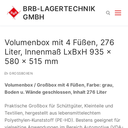
Zum
BRB-LAGERTECHNIK
Inhalt
GMBH
springen
Suchen nach:
Volumenbox mit 4 Füßen, 276
Liter, Innenmaß LxBxH 935 x
580 x 515 mm
GROSSBOXEN
Volumenbox / Großbox mit 4 Füßen, Farbe: grau,
Suchen
Boden u. Wände geschlossen, Inhalt 276 Liter
nach:
Praktische Großbox für Schüttgüter, Kleinteile und
Textilien, hergestellt aus lebensmittelechtem
Polyethylen-Kunststoff (PE-HD). Bestens geeignet für
vielseitige Anwendungen im Bereich Automotive (VDA-