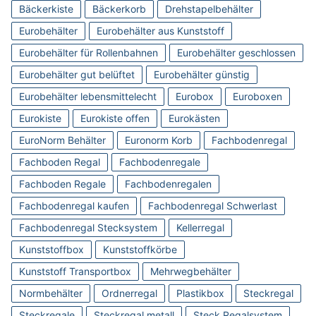
Bäckerkiste
Bäckerkorb
Drehstapelbehälter
Eurobehälter
Eurobehälter aus Kunststoff
Eurobehälter für Rollenbahnen
Eurobehälter geschlossen
Eurobehälter gut belüftet
Eurobehälter günstig
Eurobehälter lebensmittelecht
Eurobox
Euroboxen
Eurokiste
Eurokiste offen
Eurokästen
EuroNorm Behälter
Euronorm Korb
Fachbodenregal
Fachboden Regal
Fachbodenregale
Fachboden Regale
Fachbodenregalen
Fachbodenregal kaufen
Fachbodenregal Schwerlast
Fachbodenregal Stecksystem
Kellerregal
Kunststoffbox
Kunststoffkörbe
Kunststoff Transportbox
Mehrwegbehälter
Normbehälter
Ordnerregal
Plastikbox
Steckregal
Steckregale
Steckregal metall
Steck Regalsystem