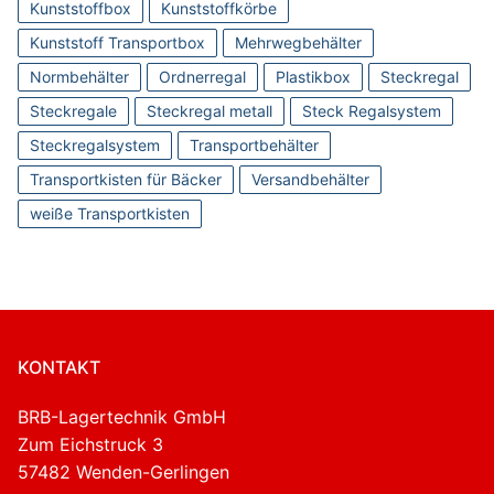
Kunststoffbox
Kunststoffkörbe
Kunststoff Transportbox
Mehrwegbehälter
Normbehälter
Ordnerregal
Plastikbox
Steckregal
Steckregale
Steckregal metall
Steck Regalsystem
Steckregalsystem
Transportbehälter
Transportkisten für Bäcker
Versandbehälter
weiße Transportkisten
KONTAKT
BRB-Lagertechnik GmbH
Zum Eichstruck 3
57482 Wenden-Gerlingen