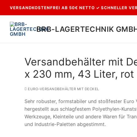
Zum
VERSANDKOSTENFREI AB 50€ NETTO ✓ SCHNELLER VER
Inhalt
springen
BRB-LAGERTECHNIK GMB
Versandbehälter mit D
x 230 mm, 43 Liter, rot
EURO-VERSANDBEHÄLTER MIT DECKEL
Sehr robuster, formstabiler und stoßfester Euro
Suchen
hergestellt aus schlagfestem Polyethylen-Kunsts
nach:
Werkzeuge, Kleinteile und andere Waren für Tra
und Industrie-Paletten abgestimmt.