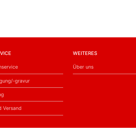
VICE
WEITERES
service
Über uns
gung/-gravur
ng
d Versand