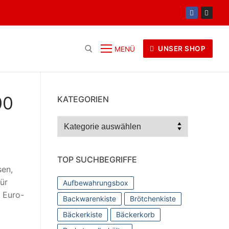
UNSER SHOP
MENÜ
Suchen nach:
00
KATEGORIEN
Kategorien
TOP SUCHBEGRIFFE
sen,
ür
Aufbewahrungsbox
 Euro-
Backwarenkiste
Brötchenkiste
Bäckerkiste
Bäckerkorb