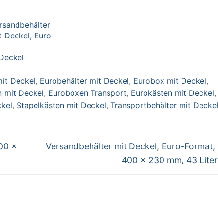
rsandbehälter
t Deckel, Euro-
rmat, 400 x 300
230 mm, 21 Liter,
 Deckel
iß
mit Deckel
,
Eurobehälter mit Deckel
,
Eurobox mit Deckel
,
 mit Deckel
,
Euroboxen Transport
,
Eurokästen mit Deckel
,
ckel
,
Stapelkästen mit Deckel
,
Transportbehälter mit Decke
Nächster
00 x
Versandbehälter mit Deckel, Euro-Format,
Beitrag:
400 x 230 mm, 43 Liter