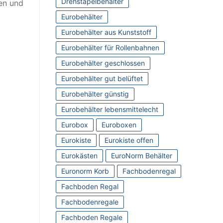
Drehstapelbehälter
ren und
Eurobehälter
Eurobehälter aus Kunststoff
Eurobehälter für Rollenbahnen
Eurobehälter geschlossen
Eurobehälter gut belüftet
Eurobehälter günstig
Eurobehälter lebensmittelecht
Eurobox
Euroboxen
Eurokiste
Eurokiste offen
Eurokästen
EuroNorm Behälter
Euronorm Korb
Fachbodenregal
Fachboden Regal
Fachbodenregale
Fachboden Regale