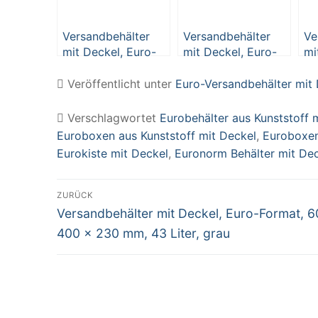
Versandbehälter
Versandbehälter
Ve
mit Deckel, Euro-
mit Deckel, Euro-
mi
Format, 600 x 400
Format, 600 x 400
Fo
x 230 mm, 43 Liter,
x 230 mm, 43 Liter,
x 
Veröffentlicht unter
Euro-Versandbehälter mit
grau
weiß
we
Verschlagwortet
Eurobehälter aus Kunststoff 
Euroboxen aus Kunststoff mit Deckel
,
Euroboxen
Eurokiste mit Deckel
,
Euronorm Behälter mit De
Beitragsnavigation
ZURÜCK
Vorheriger
Versandbehälter mit Deckel, Euro-Format, 6
Beitrag:
400 x 230 mm, 43 Liter, grau