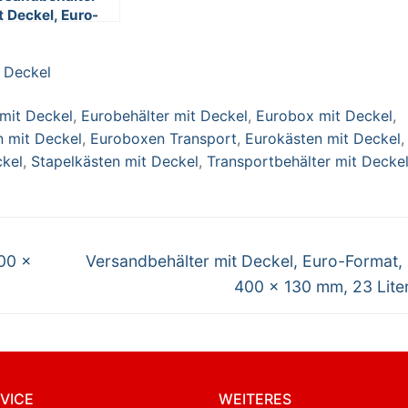
t Deckel, Euro-
rmat, 600 x 400
130 mm, 23 Liter,
 Deckel
au
 mit Deckel
,
Eurobehälter mit Deckel
,
Eurobox mit Deckel
,
 mit Deckel
,
Euroboxen Transport
,
Eurokästen mit Deckel
,
ckel
,
Stapelkästen mit Deckel
,
Transportbehälter mit Decke
Nächster
00 x
Versandbehälter mit Deckel, Euro-Format,
Beitrag:
400 x 130 mm, 23 Liter
VICE
WEITERES