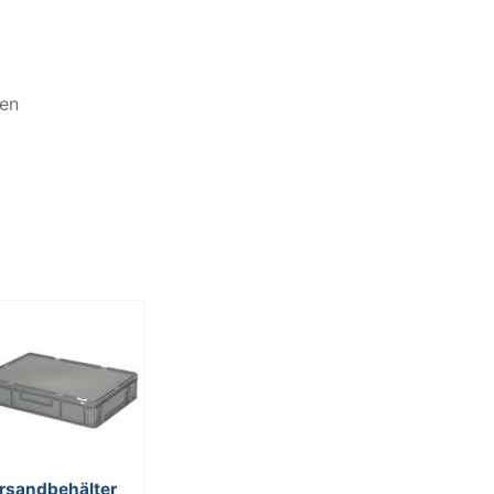
sen
rsandbehälter