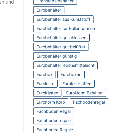
Drehstapelbehälter
ren und
Eurobehälter
Eurobehälter aus Kunststoff
Eurobehälter für Rollenbahnen
Eurobehälter geschlossen
Eurobehälter gut belüftet
Eurobehälter günstig
Eurobehälter lebensmittelecht
Eurobox
Euroboxen
Eurokiste
Eurokiste offen
Eurokästen
EuroNorm Behälter
Euronorm Korb
Fachbodenregal
Fachboden Regal
Fachbodenregale
Fachboden Regale