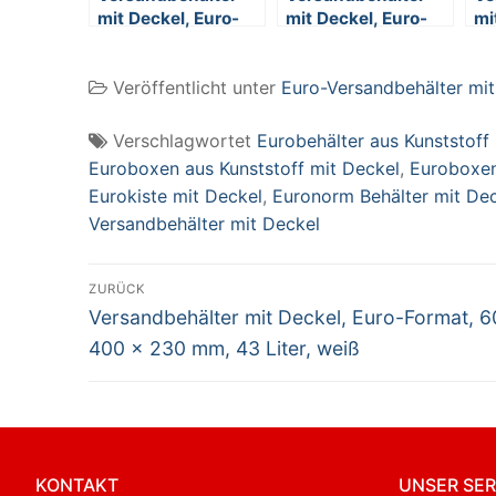
mit Deckel, Euro-
mit Deckel, Euro-
mi
Format, 600 x 400
Format, 600 x 400
Fo
x 130 mm, 23 Liter,
x 130 mm, 23 Liter,
x 
Veröffentlicht unter
Euro-Versandbehälter mit
blau
rot
gr
Verschlagwortet
Eurobehälter aus Kunststoff
Euroboxen aus Kunststoff mit Deckel
,
Euroboxen
Eurokiste mit Deckel
,
Euronorm Behälter mit De
Versandbehälter mit Deckel
Beitragsnavigation
ZURÜCK
Vorheriger
Versandbehälter mit Deckel, Euro-Format, 6
Beitrag:
400 x 230 mm, 43 Liter, weiß
KONTAKT
UNSER SER