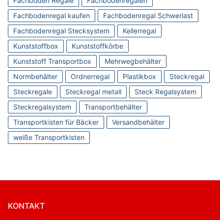
Fachboden Regale
Fachbodenregalen
Fachbodenregal kaufen
Fachbodenregal Schwerlast
Fachbodenregal Stecksystem
Kellerregal
Kunststoffbox
Kunststoffkörbe
Kunststoff Transportbox
Mehrwegbehälter
Normbehälter
Ordnerregal
Plastikbox
Steckregal
Steckregale
Steckregal metall
Steck Regalsystem
Steckregalsystem
Transportbehälter
Transportkisten für Bäcker
Versandbehälter
weiße Transportkisten
KONTAKT