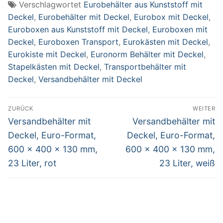
Verschlagwortet
Eurobehälter aus Kunststoff mit
Deckel
,
Eurobehälter mit Deckel
,
Eurobox mit Deckel
,
Euroboxen aus Kunststoff mit Deckel
,
Euroboxen mit
Deckel
,
Euroboxen Transport
,
Eurokästen mit Deckel
,
Eurokiste mit Deckel
,
Euronorm Behälter mit Deckel
,
Stapelkästen mit Deckel
,
Transportbehälter mit
Deckel
,
Versandbehälter mit Deckel
Beitragsnavigation
ZURÜCK
WEITER
Vorheriger
Nächster
Versandbehälter mit
Versandbehälter mit
Beitrag:
Beitrag:
Deckel, Euro-Format,
Deckel, Euro-Format,
600 x 400 x 130 mm,
600 x 400 x 130 mm,
23 Liter, rot
23 Liter, weiß