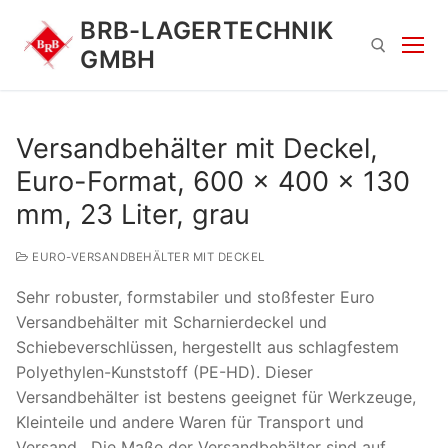
Zum
BRB-LAGERTECHNIK
Inhalt
GMBH
springen
Suchen nach:
Versandbehälter mit Deckel,
Euro-Format, 600 x 400 x 130
mm, 23 Liter, grau
EURO-VERSANDBEHÄLTER MIT DECKEL
Sehr robuster, formstabiler und stoßfester Euro
Suchen
Versandbehälter mit Scharnierdeckel und
nach:
Schiebeverschlüssen, hergestellt aus schlagfestem
Polyethylen-Kunststoff (PE-HD). Dieser
Versandbehälter ist bestens geeignet für Werkzeuge,
Kleinteile und andere Waren für Transport und
Versand. Die Maße der Versandbehälter sind auf