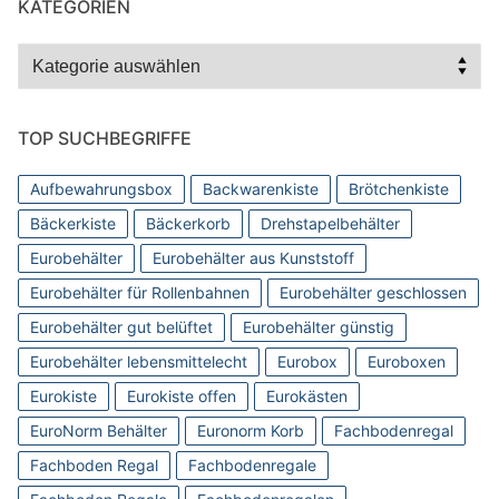
KATEGORIEN
Kategorien
TOP SUCHBEGRIFFE
Aufbewahrungsbox
Backwarenkiste
Brötchenkiste
Bäckerkiste
Bäckerkorb
Drehstapelbehälter
Eurobehälter
Eurobehälter aus Kunststoff
Eurobehälter für Rollenbahnen
Eurobehälter geschlossen
Eurobehälter gut belüftet
Eurobehälter günstig
Eurobehälter lebensmittelecht
Eurobox
Euroboxen
Eurokiste
Eurokiste offen
Eurokästen
EuroNorm Behälter
Euronorm Korb
Fachbodenregal
Fachboden Regal
Fachbodenregale