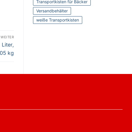
Transportkisten für Bäcker
Versandbehälter
weiße Transportkisten
WEITER
Liter,
205 kg