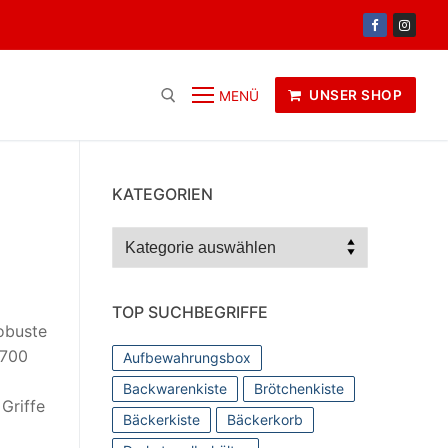
UNSER SHOP
MENÜ
KATEGORIEN
Kategorien
TOP SUCHBEGRIFFE
robuste
 700
Aufbewahrungsbox
Backwarenkiste
Brötchenkiste
Griffe
Bäckerkiste
Bäckerkorb