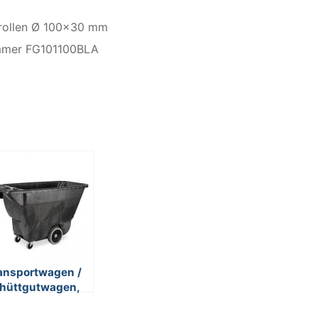
krollen Ø 100×30 mm
ummer FG101100BLA
ansportwagen /
hüttgutwagen,
0 Liter, mit
rstärkten Achsen