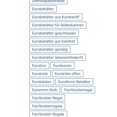
Drehstapelbehälter
Eurobehälter
Eurobehälter aus Kunststoff
Eurobehälter für Rollenbahnen
Eurobehälter geschlossen
Eurobehälter gut belüftet
Eurobehälter günstig
Eurobehälter lebensmittelecht
Eurobox
Euroboxen
Eurokiste
Eurokiste offen
Eurokästen
EuroNorm Behälter
Euronorm Korb
Fachbodenregal
Fachboden Regal
Fachbodenregale
Fachboden Regale