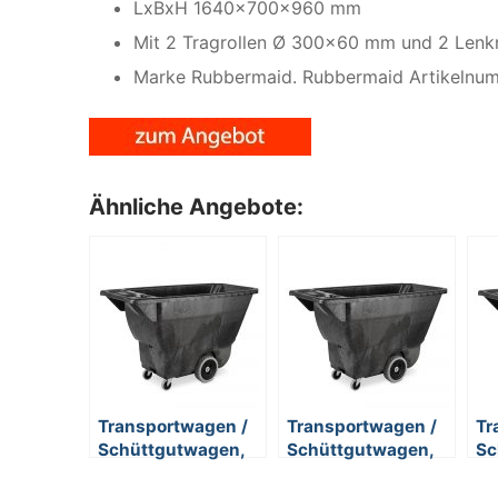
LxBxH 1640x700x960 mm
Mit 2 Tragrollen Ø 300×60 mm und 2 Len
Marke Rubbermaid. Rubbermaid Artikeln
Ähnliche Angebote:
Transportwagen /
Transportwagen /
Tr
Schüttgutwagen,
Schüttgutwagen,
Sc
400 Liter, mit
400 Liter, Tragkraft
80
verstärkten
205 kg
ve