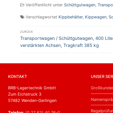
Veröffentlicht unter
Schüttgutwagen
,
Transpo
Achsen, Tragkraft
, 
385 kg
Verschlagwortet
Kippbehälter
,
Kippwagen
,
S
Beitragsnavigation
ZURÜCK
Vorheriger
Transportwagen / Schüttgutwagen, 400 Liter
Beitrag:
verstärkten Achsen, Tragkraft 385 kg
KONTAKT
UNSER SER
BRB-Lagertechnik GmbH
Großkunden
Zum Eichstruck 3
Namensprä
57482 Wenden-Gerlingen
Regalprüfu
Telefon
:
(0 27 62) 40 76-0