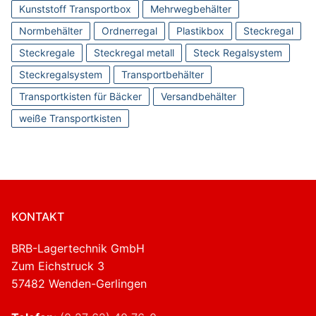
Kunststoff Transportbox
Mehrwegbehälter
Normbehälter
Ordnerregal
Plastikbox
Steckregal
Steckregale
Steckregal metall
Steck Regalsystem
Steckregalsystem
Transportbehälter
Transportkisten für Bäcker
Versandbehälter
weiße Transportkisten
KONTAKT
BRB-Lagertechnik GmbH
Zum Eichstruck 3
57482 Wenden-Gerlingen