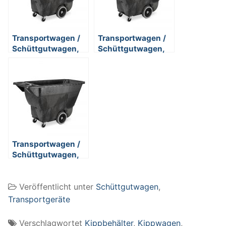
Transportwagen /
Transportwagen /
Schüttgutwagen,
Schüttgutwagen,
800 Liter, mit
600 Liter, mit
verstärkten Achsen
verstärkten
, Tragkraft 950 kg
Achsen, Tragkraft
360 kg
Transportwagen /
Schüttgutwagen,
600 Liter, Tragkraft
180 kg
Veröffentlicht unter
Schüttgutwagen
,
Transportgeräte
Verschlagwortet
Kippbehälter
,
Kippwagen
,