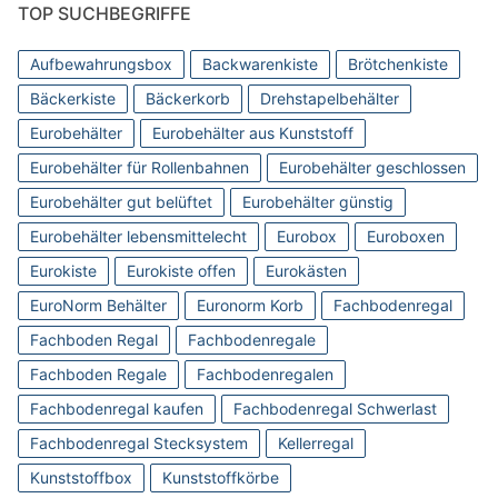
TOP SUCHBEGRIFFE
Aufbewahrungsbox
Backwarenkiste
Brötchenkiste
Bäckerkiste
Bäckerkorb
Drehstapelbehälter
Eurobehälter
Eurobehälter aus Kunststoff
Eurobehälter für Rollenbahnen
Eurobehälter geschlossen
Eurobehälter gut belüftet
Eurobehälter günstig
Eurobehälter lebensmittelecht
Eurobox
Euroboxen
Eurokiste
Eurokiste offen
Eurokästen
EuroNorm Behälter
Euronorm Korb
Fachbodenregal
Fachboden Regal
Fachbodenregale
Fachboden Regale
Fachbodenregalen
Fachbodenregal kaufen
Fachbodenregal Schwerlast
Fachbodenregal Stecksystem
Kellerregal
Kunststoffbox
Kunststoffkörbe