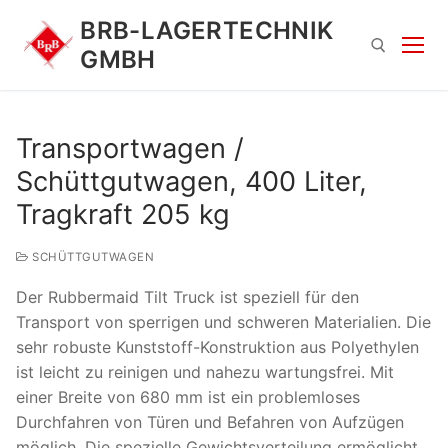
Zum
BRB-LAGERTECHNIK
Inhalt
GMBH
springen
Suchen nach:
Transportwagen /
Schüttgutwagen, 400 Liter,
Tragkraft 205 kg
SCHÜTTGUTWAGEN
Der Rubbermaid Tilt Truck ist speziell für den
Suchen
Transport von sperrigen und schweren Materialien. Die
nach:
sehr robuste Kunststoff-Konstruktion aus Polyethylen
ist leicht zu reinigen und nahezu wartungsfrei. Mit
einer Breite von 680 mm ist ein problemloses
Durchfahren von Türen und Befahren von Aufzügen
möglich. Die spezielle Gewichtsverteilung ermöglicht