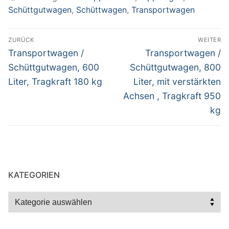
Schüttgutwagen
,
Schüttwagen
,
Transportwagen
Beitragsnavigation
ZURÜCK
WEITER
Vorheriger
Nächster
Transportwagen /
Transportwagen /
Beitrag:
Beitrag:
Schüttgutwagen, 600
Schüttgutwagen, 800
Liter, Tragkraft 180 kg
Liter, mit verstärkten
Achsen , Tragkraft 950
kg
KATEGORIEN
Kategorien