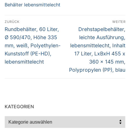
Behälter lebensmittelecht
Beitragsnavigation
ZURÜCK
WEITER
Vorheriger
Nächster
Rundbehälter, 60 Liter,
Drehstapelbehälter,
Beitrag:
Beitrag:
Ø 590/470, Höhe 335
leichte Ausführung,
mm, weiß, Polyethylen-
lebensmittelecht, Inhalt
Kunststoff (PE-HD),
17 Liter, LxBxH 455 x
lebensmittelecht
360 x 145 mm,
Polypropylen (PP), blau
KATEGORIEN
Kategorien