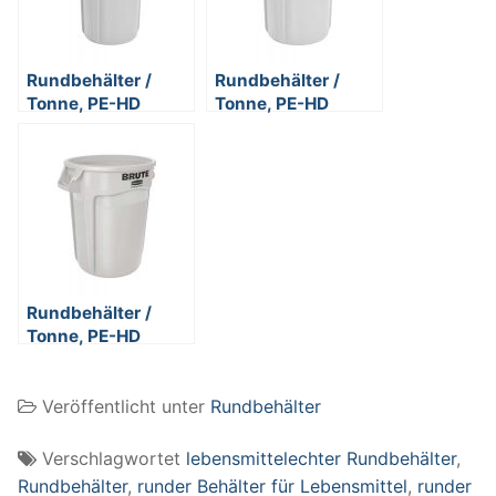
Rundbehälter /
Rundbehälter /
Tonne, PE-HD
Tonne, PE-HD
Kunststoff, weiß,
Kunststoff, weiß,
lebensmittelecht,
lebensmittelecht,
38 Liter
76 Liter
Rundbehälter /
Tonne, PE-HD
Kunststoff, weiß,
lebensmittelecht,
Veröffentlicht unter
Rundbehälter
121 Liter
Verschlagwortet
lebensmittelechter Rundbehälter
,
Rundbehälter
,
runder Behälter für Lebensmittel
,
runder