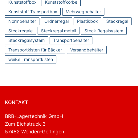
Kunststoffbox
Kunststoffkörbe
Kunststoff Transportbox
Mehrwegbehälter
Normbehälter
Ordnerregal
Plastikbox
Steckregal
Steckregale
Steckregal metall
Steck Regalsystem
Steckregalsystem
Transportbehälter
Transportkisten für Bäcker
Versandbehälter
weiße Transportkisten
KONTAKT
BRB-Lagertechnik GmbH
Zum Eichstruck 3
57482 Wenden-Gerlingen