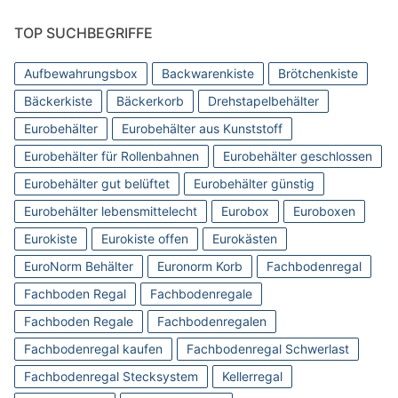
TOP SUCHBEGRIFFE
Aufbewahrungsbox
Backwarenkiste
Brötchenkiste
Bäckerkiste
Bäckerkorb
Drehstapelbehälter
Eurobehälter
Eurobehälter aus Kunststoff
Eurobehälter für Rollenbahnen
Eurobehälter geschlossen
Eurobehälter gut belüftet
Eurobehälter günstig
Eurobehälter lebensmittelecht
Eurobox
Euroboxen
Eurokiste
Eurokiste offen
Eurokästen
EuroNorm Behälter
Euronorm Korb
Fachbodenregal
Fachboden Regal
Fachbodenregale
Fachboden Regale
Fachbodenregalen
Fachbodenregal kaufen
Fachbodenregal Schwerlast
Fachbodenregal Stecksystem
Kellerregal