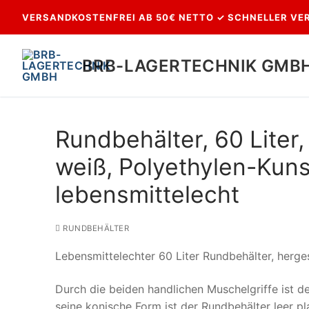
Zum
VERSANDKOSTENFREI AB 50€ NETTO ✓ SCHNELLER VER
Inhalt
springen
BRB-LAGERTECHNIK GMB
Rundbehälter, 60 Lite
weiß, Polyethylen-Kuns
lebensmittelecht
RUNDBEHÄLTER
Suchen
Lebensmittelechter 60 Liter Rundbehälter, herge
nach:
Durch die beiden handlichen Muschelgriffe ist de
seine konische Form ist der Rundbehälter leer pl