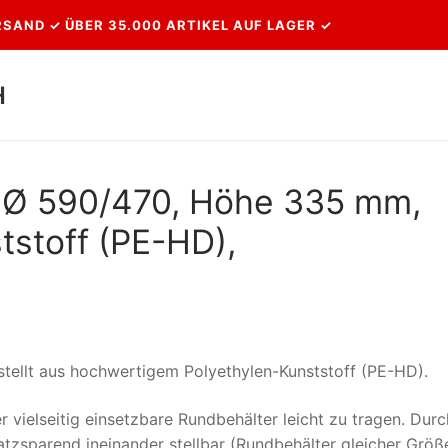
SAND ✓ ÜBER 35.000 ARTIKEL AUF LAGER ✓
H
Suchen nach:
r, Ø 590/470, Höhe 335 mm,
tstoff (PE-HD),
stellt aus hochwertigem Polyethylen-Kunststoff (PE-HD).
r vielseitig einsetzbare Rundbehälter leicht zu tragen. Durc
atzsparend ineinander stellbar (Rundbehälter gleicher Größe