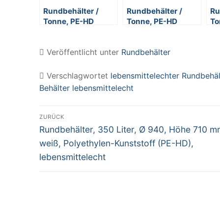
Rundbehälter /
Rundbehälter /
Ru
Tonne, PE-HD
Tonne, PE-HD
To
Kunststoff, weiß,
Kunststoff, weiß,
Ku
lebensmittelecht,
lebensmittelecht,
le
Veröffentlicht unter
Rundbehälter
38 Liter
76 Liter
12
Verschlagwortet
lebensmittelechter Rundbehäl
Behälter lebensmittelecht
Beitragsnavigation
ZURÜCK
Vorheriger
Rundbehälter, 350 Liter, Ø 940, Höhe 710 m
Beitrag:
weiß, Polyethylen-Kunststoff (PE-HD),
lebensmittelecht