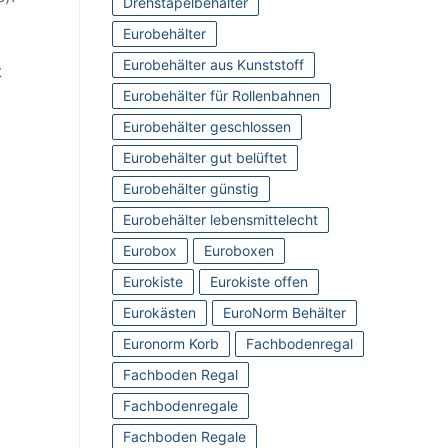
Drehstapelbehälter
Eurobehälter
Eurobehälter aus Kunststoff
Eurobehälter für Rollenbahnen
Eurobehälter geschlossen
Eurobehälter gut belüftet
Eurobehälter günstig
Eurobehälter lebensmittelecht
Eurobox
Euroboxen
Eurokiste
Eurokiste offen
Eurokästen
EuroNorm Behälter
Euronorm Korb
Fachbodenregal
Fachboden Regal
Fachbodenregale
Fachboden Regale