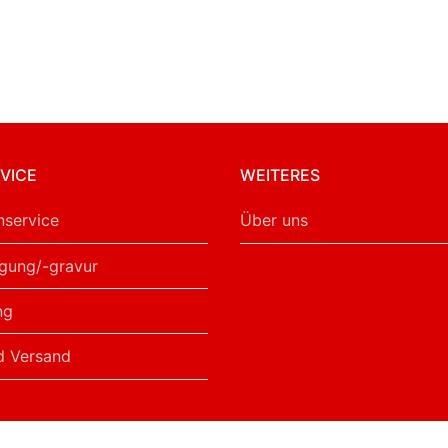
VICE
WEITERES
service
Über uns
gung/-gravur
ng
d Versand