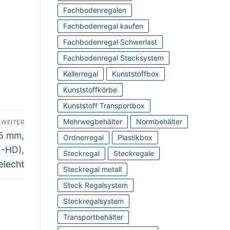
Fachbodenregalen
Fachbodenregal kaufen
Fachbodenregal Schwerlast
Fachbodenregal Stecksystem
Kellerregal
Kunststoffbox
Kunststoffkörbe
Kunststoff Transportbox
Mehrwegbehälter
Normbehälter
WEITER
85 mm,
Ordnerregal
Plastikbox
E-HD),
Steckregal
Steckregale
elecht
Steckregal metall
Steck Regalsystem
Steckregalsystem
Transportbehälter