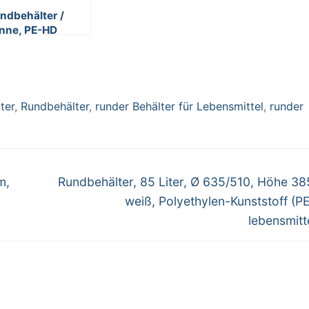
ndbehälter /
nne, PE-HD
nststoff, weiß,
bensmittelecht,
1 Liter
ter
,
Rundbehälter
,
runder Behälter für Lebensmittel
,
runder
Nächster
m,
Rundbehälter, 85 Liter, Ø 635/510, Höhe 3
Beitrag:
weiß, Polyethylen-Kunststoff (P
lebensmitt