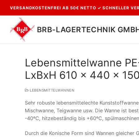
Zum
VERSANDKOSTENFREI AB 50€ NETTO ✓ SCHNELLER VER
Inhalt
springen
BRB-LAGERTECHNIK GMB
Lebensmittelwanne PE-H
LxBxH 610 x 440 x 15
LEBENSMITTELWANNEN
Sehr robuste lebensmittelechte Kunststoffwanne 
Suchen
Mischwanne, Teigwanne usw. Die Wanne ist best
nach:
-40ºC, hitzebeständig bis +60ºC, spülmaschinenf
Durch die Konische Form sind Wannen gleicher Gr