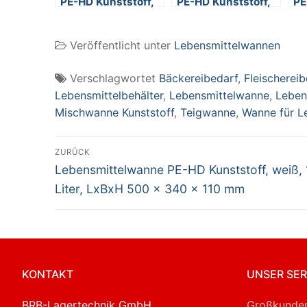
PE-HD Kunststoff,
PE-HD Kunststoff,
PE
weiß, 12 Liter,
weiß, 150 Liter,
we
LxBxH 440 x 320 x
LxBxH 820 x 635 x
Lx
Veröffentlicht unter
Lebensmittelwannen
155 mm
375 mm
3
Verschlagwortet
Bäckereibedarf
,
Fleischereib
Lebensmittelbehälter
,
Lebensmittelwanne
,
Leben
Mischwanne Kunststoff
,
Teigwanne
,
Wanne für L
Beitragsnavigation
ZURÜCK
Vorheriger
Lebensmittelwanne PE-HD Kunststoff, weiß, 
Beitrag:
Liter, LxBxH 500 x 340 x 110 mm
KONTAKT
UNSER SER
BRB-Lagertechnik GmbH
Großkunden