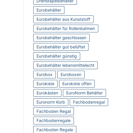
Drehstapelbehälter
Eurobehälter
Eurobehälter aus Kunststoff
Eurobehälter für Rollenbahnen
Eurobehälter geschlossen
Eurobehälter gut belüftet
Eurobehälter günstig
Eurobehälter lebensmittelecht
Eurobox
Euroboxen
Eurokiste
Eurokiste offen
Eurokästen
EuroNorm Behälter
Euronorm Korb
Fachbodenregal
Fachboden Regal
Fachbodenregale
Fachboden Regale