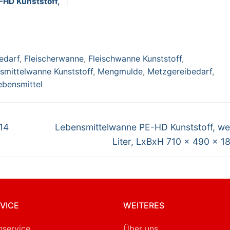
-HD Kunststoff,
iß, 60 Liter,
BxH 540 x 480 x
70 mm
edarf
,
Fleischerwanne
,
Fleischwanne Kunststoff
,
smittelwanne Kunststoff
,
Mengmulde
,
Metzgereibedarf
,
ebensmittel
Nächster
14
Lebensmittelwanne PE-HD Kunststoff, we
Beitrag:
Liter, LxBxH 710 x 490 x 
VICE
WEITERES
service
Über uns